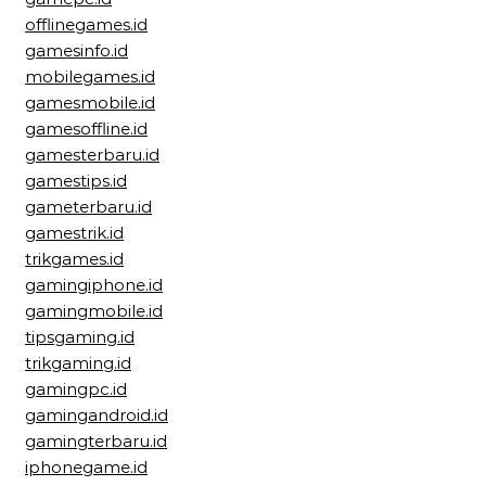
offlinegames.id
gamesinfo.id
mobilegames.id
gamesmobile.id
gamesoffline.id
gamesterbaru.id
gamestips.id
gameterbaru.id
gamestrik.id
trikgames.id
gamingiphone.id
gamingmobile.id
tipsgaming.id
trikgaming.id
gamingpc.id
gamingandroid.id
gamingterbaru.id
iphonegame.id