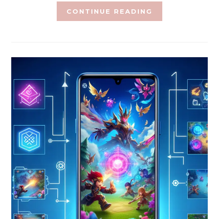
CONTINUE READING