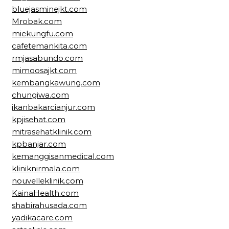
bluejasminejkt.com
Mrobak.com
miekungfu.com
cafetemankita.com
rmjasabundo.com
mimoosajkt.com
kembangkawung.com
chungiwa.com
ikanbakarcianjur.com
kpjisehat.com
mitrasehatklinik.com
kpbanjar.com
kemanggisanmedical.com
kliniknirmala.com
nouvelleklinik.com
KainaHealth.com
shabirahusada.com
yadikacare.com