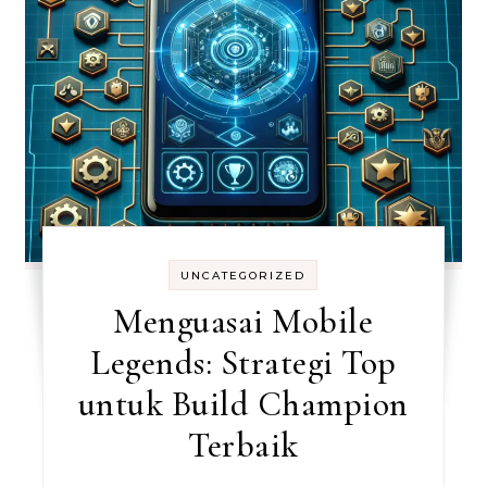
UNCATEGORIZED
Menguasai Mobile
Legends: Strategi Top
untuk Build Champion
Terbaik