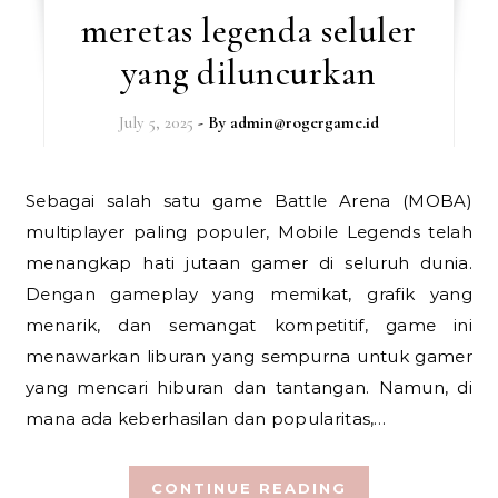
meretas legenda seluler
yang diluncurkan
July 5, 2025
- By
admin@rogergame.id
Sebagai salah satu game Battle Arena (MOBA)
multiplayer paling populer, Mobile Legends telah
menangkap hati jutaan gamer di seluruh dunia.
Dengan gameplay yang memikat, grafik yang
menarik, dan semangat kompetitif, game ini
menawarkan liburan yang sempurna untuk gamer
yang mencari hiburan dan tantangan. Namun, di
mana ada keberhasilan dan popularitas,…
CONTINUE READING