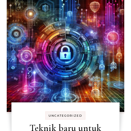
UNCATEGORIZED
Teknik baru untuk