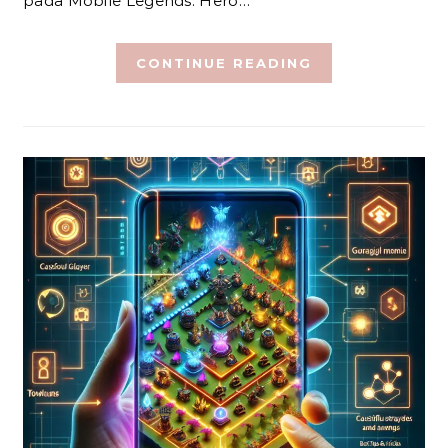
pada Mobile Legends. Hero…
CONTINUE READING