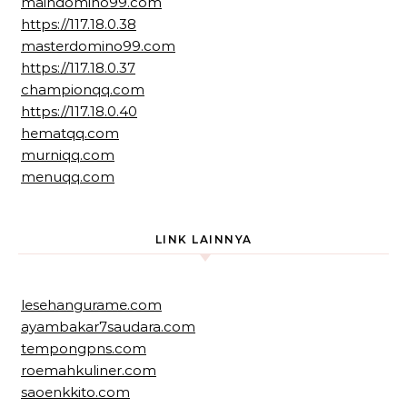
maindomino99.com
https://117.18.0.38
masterdomino99.com
https://117.18.0.37
championqq.com
https://117.18.0.40
hematqq.com
murniqq.com
menuqq.com
LINK LAINNYA
lesehangurame.com
ayambakar7saudara.com
tempongpns.com
roemahkuliner.com
saoenkkito.com