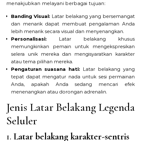
menakjubkan melayani berbagai tujuan:
Banding Visual:
Latar belakang yang bersemangat
dan menarik dapat membuat pengalaman Anda
lebih menarik secara visual dan menyenangkan.
Personalisasi:
Latar belakang khusus
memungkinkan pemain untuk mengekspresikan
selera unik mereka dan mengisyaratkan karakter
atau tema pilihan mereka.
Pengaturan suasana hati:
Latar belakang yang
tepat dapat mengatur nada untuk sesi permainan
Anda, apakah Anda sedang mencari efek
menenangkan atau dorongan adrenalin.
Jenis Latar Belakang Legenda
Seluler
1.
Latar belakang karakter-sentris