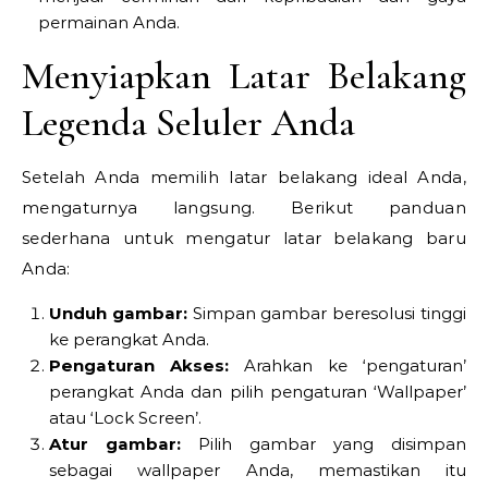
permainan Anda.
Menyiapkan Latar Belakang
Legenda Seluler Anda
Setelah Anda memilih latar belakang ideal Anda,
mengaturnya langsung. Berikut panduan
sederhana untuk mengatur latar belakang baru
Anda:
Unduh gambar:
Simpan gambar beresolusi tinggi
ke perangkat Anda.
Pengaturan Akses:
Arahkan ke ‘pengaturan’
perangkat Anda dan pilih pengaturan ‘Wallpaper’
atau ‘Lock Screen’.
Atur gambar:
Pilih gambar yang disimpan
sebagai wallpaper Anda, memastikan itu