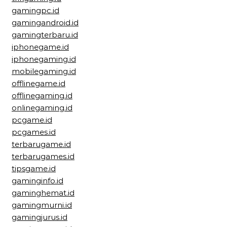
gamingpc.id
gamingandroid.id
gamingterbaru.id
iphonegame.id
iphonegaming.id
mobilegaming.id
offlinegame.id
offlinegaming.id
onlinegaming.id
pcgame.id
pcgames.id
terbarugame.id
terbarugames.id
tipsgame.id
gaminginfo.id
gaminghemat.id
gamingmurni.id
gamingjurus.id