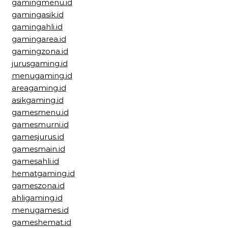
gamingmenu.id
gamingasik.id
gamingahli.id
gamingarea.id
gamingzona.id
jurusgaming.id
menugaming.id
areagaming.id
asikgaming.id
gamesmenu.id
gamesmurni.id
gamesjurus.id
gamesmain.id
gamesahli.id
hematgaming.id
gameszona.id
ahligaming.id
menugames.id
gameshemat.id