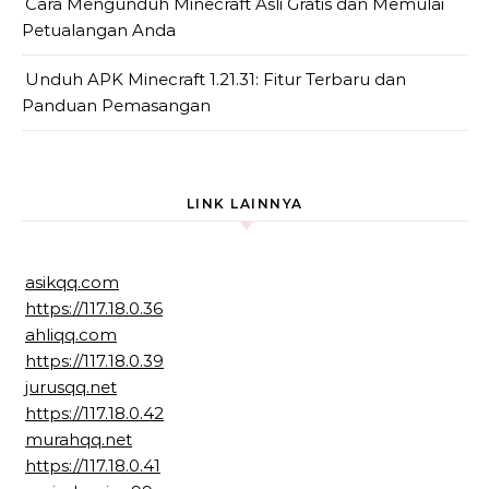
Cara Mengunduh Minecraft Asli Gratis dan Memulai
Petualangan Anda
Unduh APK Minecraft 1.21.31: Fitur Terbaru dan
Panduan Pemasangan
LINK LAINNYA
asikqq.com
https://117.18.0.36
ahliqq.com
https://117.18.0.39
jurusqq.net
https://117.18.0.42
murahqq.net
https://117.18.0.41