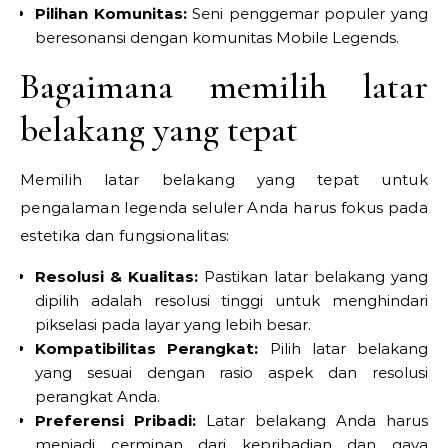
Pilihan Komunitas:
Seni penggemar populer yang
beresonansi dengan komunitas Mobile Legends.
Bagaimana memilih latar
belakang yang tepat
Memilih latar belakang yang tepat untuk
pengalaman legenda seluler Anda harus fokus pada
estetika dan fungsionalitas:
Resolusi & Kualitas:
Pastikan latar belakang yang
dipilih adalah resolusi tinggi untuk menghindari
pikselasi pada layar yang lebih besar.
Kompatibilitas Perangkat:
Pilih latar belakang
yang sesuai dengan rasio aspek dan resolusi
perangkat Anda.
Preferensi Pribadi:
Latar belakang Anda harus
menjadi cerminan dari kepribadian dan gaya