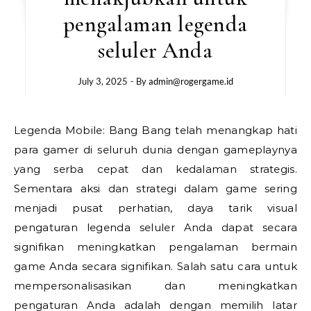
pengalaman legenda
seluler Anda
July 3, 2025
- By
admin@rogergame.id
Legenda Mobile: Bang Bang telah menangkap hati
para gamer di seluruh dunia dengan gameplaynya
yang serba cepat dan kedalaman strategis.
Sementara aksi dan strategi dalam game sering
menjadi pusat perhatian, daya tarik visual
pengaturan legenda seluler Anda dapat secara
signifikan meningkatkan pengalaman bermain
game Anda secara signifikan. Salah satu cara untuk
mempersonalisasikan dan meningkatkan
pengaturan Anda adalah dengan memilih latar