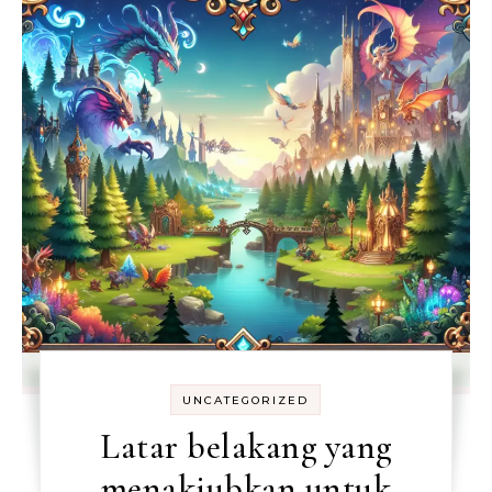
UNCATEGORIZED
Latar belakang yang
menakjubkan untuk