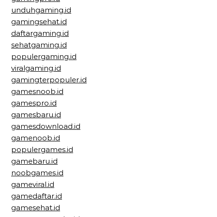
unduhgaming.id
gamingsehat.id
daftargaming.id
sehatgaming.id
populergaming.id
viralgaming.id
gamingterpopuler.id
gamesnoob.id
gamespro.id
gamesbaru.id
gamesdownload.id
gamenoob.id
populergames.id
gamebaru.id
noobgames.id
gameviral.id
gamedaftar.id
gamesehat.id