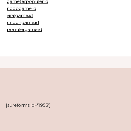
gameterpopuler.id
noobgame.id
viralgame.id
unduhgame.id
populergame.id
[sureforms id='1953']