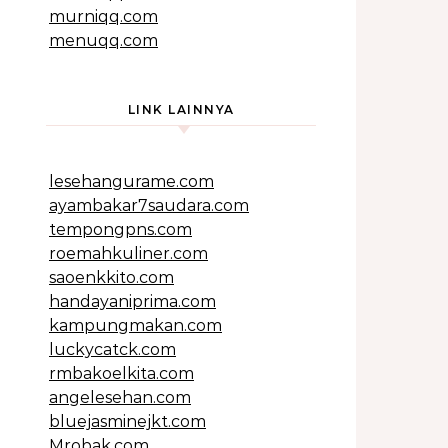
murniqq.com
menuqq.com
LINK LAINNYA
lesehangurame.com
ayambakar7saudara.com
tempongpns.com
roemahkuliner.com
saoenkkito.com
handayaniprima.com
kampungmakan.com
luckycatck.com
rmbakoelkita.com
angelesehan.com
bluejasminejkt.com
Mrobak.com