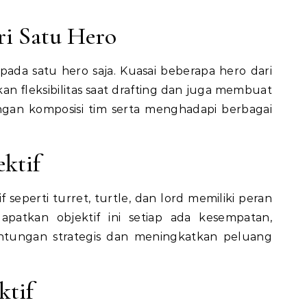
ri Satu Hero
ada satu hero saja. Kuasai beberapa hero dari
n fleksibilitas saat drafting dan juga membuat
an komposisi tim serta menghadapi berbagai
ektif
 seperti turret, turtle, dan lord memiliki peran
patkan objektif ini setiap ada kesempatan,
tungan strategis dan meningkatkan peluang
ktif