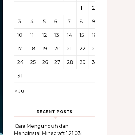
1
2
3
4
5
6
7
8
9
10
11
12
13
14
15
16
17
18
19
20
21
22
23
24
25
26
27
28
29
30
31
« Jul
RECENT POSTS
Cara Mengunduh dan
Menginstal Minecraft 1.21.03: