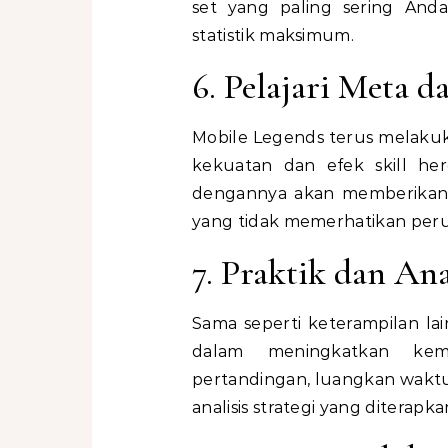
set yang paling sering An
statistik maksimum.
6. Pelajari Meta 
Mobile Legends terus melaku
kekuatan dan efek skill he
dengannya akan memberikan
yang tidak memerhatikan peru
7. Praktik dan Ana
Sama seperti keterampilan la
dalam meningkatkan kem
pertandingan, luangkan wakt
analisis strategi yang diterap