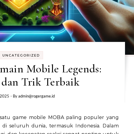
UNCATEGORIZED
rmain Mobile Legends:
i dan Trik Terbaik
, 2025
- By
admin@rogergame.id
 di seluruh dunia, termasuk Indonesia. Dalam