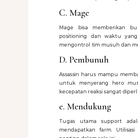
C. Mage
Mage bisa memberikan bur
positioning dan waktu yang
mengontrol tim musuh dan memb
D. Pembunuh
Assassin harus mampu memba
untuk menyerang hero musu
kecepatan reaksi sangat diper
e. Mendukung
Tugas utama support ada
mendapatkan farm. Utilisasi 