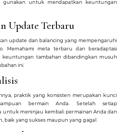
da gunakan untuk mendapatkan keuntungan
dan Update Terbaru
kan update dan balancing yang mempengaruhi
ro. Memahami meta terbaru dan beradaptasi
 keuntungan tambahan dibandingkan musuh
bahan ini.
lisis
innya, praktik yang konsisten merupakan kunci
ampuan bermain Anda. Setelah setiap
u untuk meninjau kembali permainan Anda dan
kan, baik yang sukses maupun yang gagal.