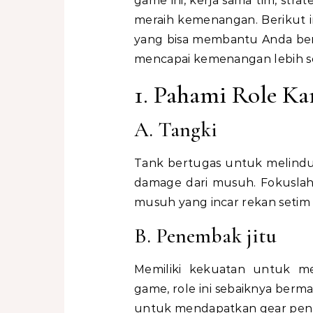
game ini, kerja sama tim, stra
meraih kemenangan. Berikut ini
yang bisa membantu Anda ber
mencapai kemenangan lebih se
1. Pahami Role Ka
A. Tangki
Tank bertugas untuk melindu
damage dari musuh. Fokuslah
musuh yang incar rekan setim 
B. Penembak jitu
Memiliki kekuatan untuk me
game, role ini sebaiknya berm
untuk mendapatkan gear pent