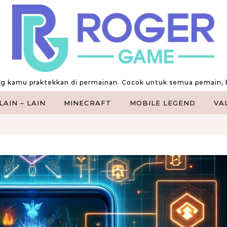
ng kamu praktekkan di permainan. Cocok untuk semua pemain, 
LAIN – LAIN
MINECRAFT
MOBILE LEGEND
VA