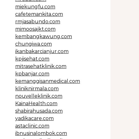
miekungfu.com
cafetemankita.com
rmjasabundo.com
mimoosajkt.com
kembangkawung.com
chungiwa.com
ikanbakarcianjur.com
kpjisehat.com
mitrasehatklinik.com
kpbanjar.com
kemanggisanmedical.com
kliniknirmala.com
nouvelleklinik.com
KainaHealth.com
shabirahusada.com
yadikacare.com
astaclinic.com
ibnusinalombok.com