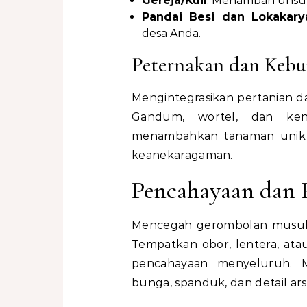
Gereja/Kuil
: Menambah unsur 
Pandai Besi dan Lokakary
desa Anda.
Peternakan dan Keb
Mengintegrasikan pertanian d
Gandum, wortel, dan ken
menambahkan tanaman unik 
keanekaragaman.
Pencahayaan dan 
Mencegah gerombolan musuh 
Tempatkan obor, lentera, atau
pencahayaan menyeluruh. M
bunga, spanduk, dan detail ars