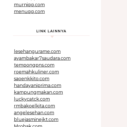
murniqq.com
menuqq.com
LINK LAINNYA
lesehangurame.com
ayambakar7saudara.com
tempongpns.com
roemahkuliner.com
saoenkkito.com
handayaniprima.com
kampungmakan.com
luckycatck.com
rmbakoelkita.com
angelesehan.com
bluejasminejkt.com
Mrobak.com