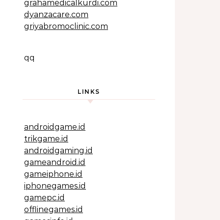
grahamedicalkurdi.com
dyanzacare.com
griyabromoclinic.com
qq
LINKS
androidgame.id
trikgame.id
androidgaming.id
gameandroid.id
gameiphone.id
iphonegames.id
gamepc.id
offlinegames.id