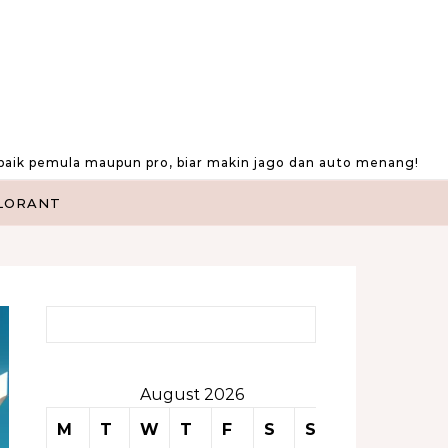
baik pemula maupun pro, biar makin jago dan auto menang!
LORANT
Search for:
August 2026
M
T
W
T
F
S
S