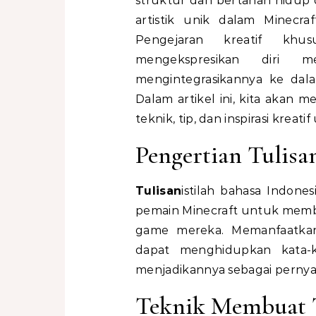
struktur dan bertahan hidup d
artistik unik dalam Minecra
Pengejaran kreatif kh
mengekspresikan diri 
mengintegrasikannya ke dala
Dalam artikel ini, kita akan m
teknik, tip, dan inspirasi krea
Pengertian Tulisa
Tulisan
istilah bahasa Indones
pemain Minecraft untuk membua
game mereka. Memanfaatkan
dapat menghidupkan kata-
menjadikannya sebagai pernyataa
Teknik Membuat T