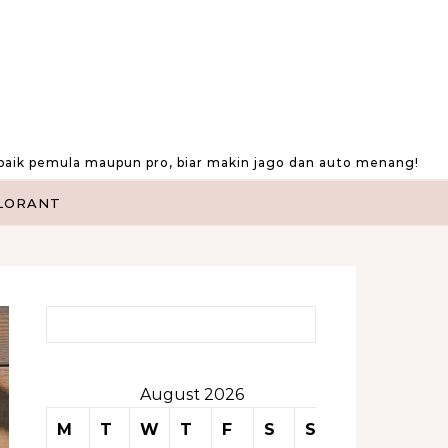
baik pemula maupun pro, biar makin jago dan auto menang!
LORANT
Search for:
August 2026
M
T
W
T
F
S
S