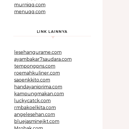
murniqq.com
menuqq.com
LINK LAINNYA
lesehangurame.com
ayambakar7saudara.com
tempongpns.com
roemahkuliner.com
saoenkkito.com
handayaniprima.com
kampungmakan.com
luckycatck.com
rmbakoelkita.com
angelesehan.com
bluejasminejkt.com
Mrobak.com