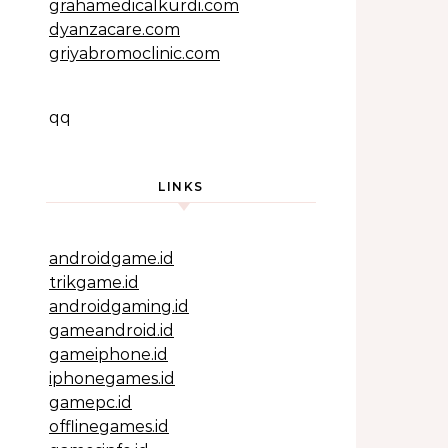
grahamedicalkurdi.com
dyanzacare.com
griyabromoclinic.com
qq
LINKS
androidgame.id
trikgame.id
androidgaming.id
gameandroid.id
gameiphone.id
iphonegames.id
gamepc.id
offlinegames.id