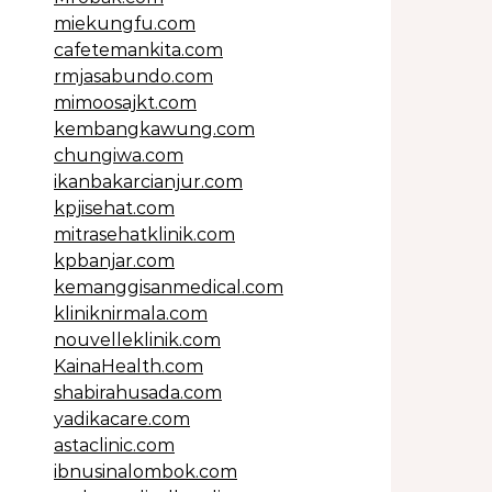
miekungfu.com
cafetemankita.com
rmjasabundo.com
mimoosajkt.com
kembangkawung.com
chungiwa.com
ikanbakarcianjur.com
kpjisehat.com
mitrasehatklinik.com
kpbanjar.com
kemanggisanmedical.com
kliniknirmala.com
nouvelleklinik.com
KainaHealth.com
shabirahusada.com
yadikacare.com
astaclinic.com
ibnusinalombok.com