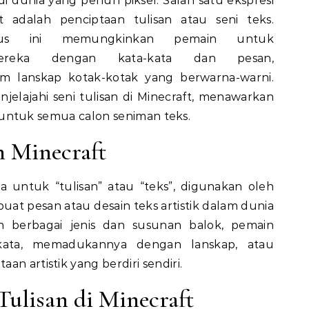
i dunia yang penuh piksel. Salah satu ekspresi
ft adalah penciptaan tulisan atau seni teks.
usus ini memungkinkan pemain untuk
mereka dengan kata-kata dan pesan,
m lanskap kotak-kotak yang berwarna-warni.
enjelajahi seni tulisan di Minecraft, menawarkan
tif untuk semua calon seniman teks.
n Minecraft
ia untuk “tulisan” atau “teks”, digunakan oleh
t pesan atau desain teks artistik dalam dunia
 berbagai jenis dan susunan balok, pemain
kata, memadukannya dengan lanskap, atau
n artistik yang berdiri sendiri.
ulisan di Minecraft