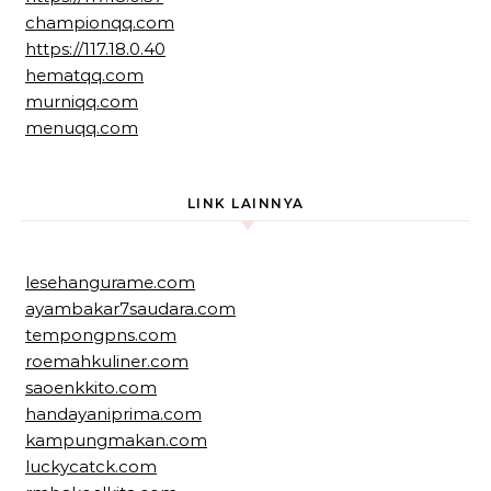
championqq.com
https://117.18.0.40
hematqq.com
murniqq.com
menuqq.com
LINK LAINNYA
lesehangurame.com
ayambakar7saudara.com
tempongpns.com
roemahkuliner.com
saoenkkito.com
handayaniprima.com
kampungmakan.com
luckycatck.com