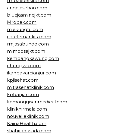
rmbakoelkita.com
angelesehan.com
bluejasminejkt.com
Mrobak.com
miekungfu.com
cafetemankita.com
rmjasabundo.com
mimoosajkt.com
kembangkawung.com
chungiwa.com
ikanbakarcianjur.com
kpjisehat.com
mitrasehatklinik.com
kpbanjar.com
kemanggisanmedical.com
kliniknirmala.com
nouvelleklinik.com
KainaHealth.com
shabirahusada.com