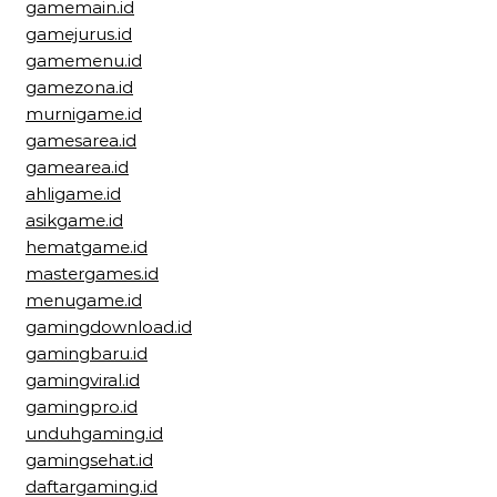
gamemain.id
gamejurus.id
gamemenu.id
gamezona.id
murnigame.id
gamesarea.id
gamearea.id
ahligame.id
asikgame.id
hematgame.id
mastergames.id
menugame.id
gamingdownload.id
gamingbaru.id
gamingviral.id
gamingpro.id
unduhgaming.id
gamingsehat.id
daftargaming.id