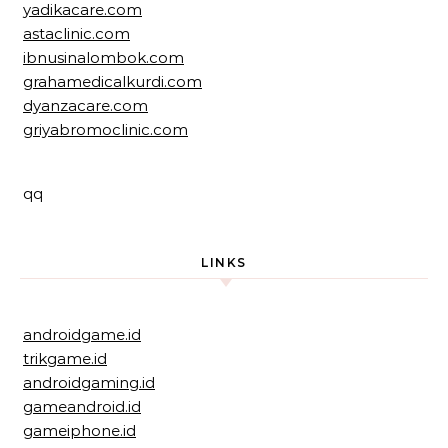
yadikacare.com
astaclinic.com
ibnusinalombok.com
grahamedicalkurdi.com
dyanzacare.com
griyabromoclinic.com
qq
LINKS
androidgame.id
trikgame.id
androidgaming.id
gameandroid.id
gameiphone.id