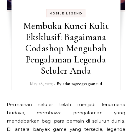
MOBILE LEGEND
Membuka Kunci Kulit
Eksklusif: Bagaimana
Codashop Mengubah
Pengalaman Legenda
Seluler Anda
May 28, 2025
- By
admin@rogergame.id
Permainan seluler telah menjadi fenomena
budaya, membawa pengalaman yang
mendebarkan bagi para pemain di seluruh dunia.
Di antara banyak game yang tersedia, legenda