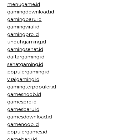
menugame.id
gamingdownload.id
gamingbaru.id
gamingviral.id
gamingpro.id
unduhgaming.id
gamingsehat.id
daftargaming.id
sehatgaming.id
populergaming.id
viralgaming.id
gamingterpopuler.id
gamesnoob.id
gamespro.id
gamesbaru.id
gamesdownload.id
gamenoob.id
populergames.id
gamebaru.id