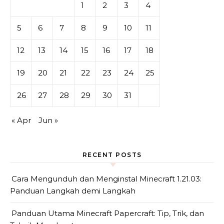
1
2
3
4
5
6
7
8
9
10
11
12
13
14
15
16
17
18
19
20
21
22
23
24
25
26
27
28
29
30
31
« Apr
Jun »
RECENT POSTS
Cara Mengunduh dan Menginstal Minecraft 1.21.03:
Panduan Langkah demi Langkah
Panduan Utama Minecraft Papercraft: Tip, Trik, dan