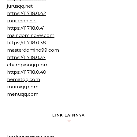
jurusqq.net
https://117.18.0.42
murahqq.net
https://117.18.0.41
maindomino99.com
https://117.18.0.38
masterdomino99.com
https://117.18.0.37
championqq.com
https://117.18.0.40
hematqq.com
murniqq.com
menuqq.com
LINK LAINNYA