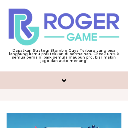
Skip to content
Dapatkan Strategi Stumble Guys Terbaru yang bisa
langsung kamu praktekkan di permainan. Cocok untuk
semua pemain, baik pemula maupun pro, biar makin
jago dan auto menang!