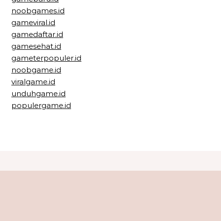
noobgames.id
gameviral.id
gamedaftar.id
gamesehat.id
gameterpopuler.id
noobgame.id
viralgame.id
unduhgame.id
populergame.id