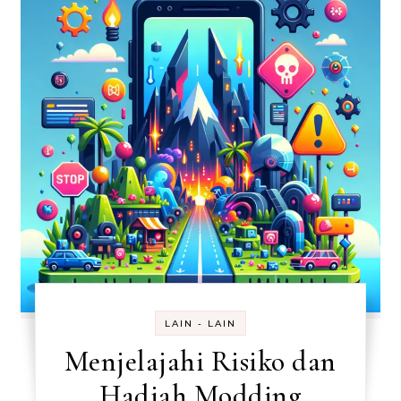
LAIN - LAIN
Menjelajahi Risiko dan
Hadiah Modding