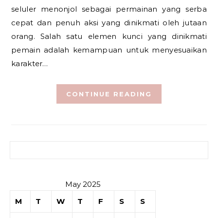
seluler menonjol sebagai permainan yang serba
cepat dan penuh aksi yang dinikmati oleh jutaan
orang. Salah satu elemen kunci yang dinikmati
pemain adalah kemampuan untuk menyesuaikan
karakter…
CONTINUE READING
Search for:
May 2025
M
T
W
T
F
S
S