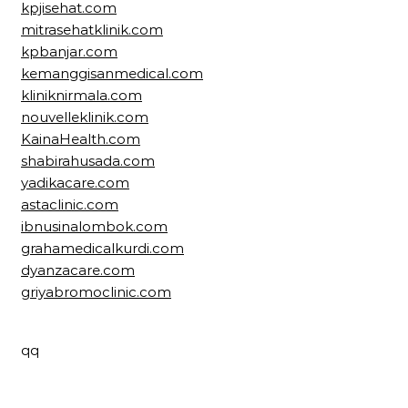
kpjisehat.com
mitrasehatklinik.com
kpbanjar.com
kemanggisanmedical.com
kliniknirmala.com
nouvelleklinik.com
KainaHealth.com
shabirahusada.com
yadikacare.com
astaclinic.com
ibnusinalombok.com
grahamedicalkurdi.com
dyanzacare.com
griyabromoclinic.com
qq