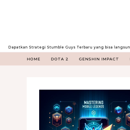
Skip to content
Dapatkan Strategi Stumble Guys Terbaru yang bisa langsu
HOME
DOTA 2
GENSHIN IMPACT