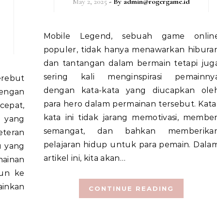
May 2, 2025
- By
admin@rogergame.id
Mobile Legend, sebuah game online
populer, tidak hanya menawarkan hibura
dan tantangan dalam bermain tetapi jug
sering kali menginspirasi pemainny
dengan kata-kata yang diucapkan ole
dengan
para hero dalam permainan tersebut. Kata
epat,
kata ini tidak jarang memotivasi, member
n yang
semangat, dan bahkan memberika
teran
pelajaran hidup untuk para pemain. Dala
u yang
artikel ini, kita akan…
ainan
jun ke
ainkan
CONTINUE READING