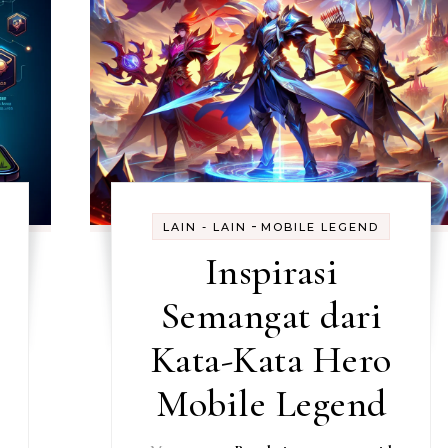
-
LAIN - LAIN
MOBILE LEGEND
Inspirasi
Semangat dari
Kata-Kata Hero
Mobile Legend