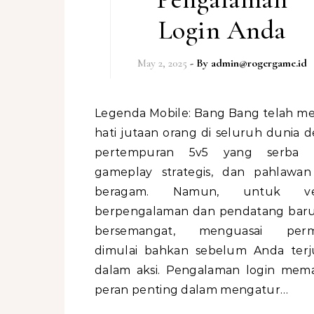
Login Anda
May 2, 2025
- By
admin@rogergame.id
Legenda Mobile: Bang Bang telah merebut
hati jutaan orang di seluruh dunia 
pertempuran 5v5 yang serba c
gameplay strategis, dan pahlawa
beragam. Namun, untuk ve
berpengalaman dan pendatang bar
bersemangat, menguasai perm
dimulai bahkan sebelum Anda ter
dalam aksi. Pengalaman login mem
peran penting dalam mengatur…