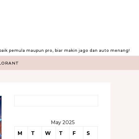
baik pemula maupun pro, biar makin jago dan auto menang!
LORANT
Search for:
May 2025
M
T
W
T
F
S
S