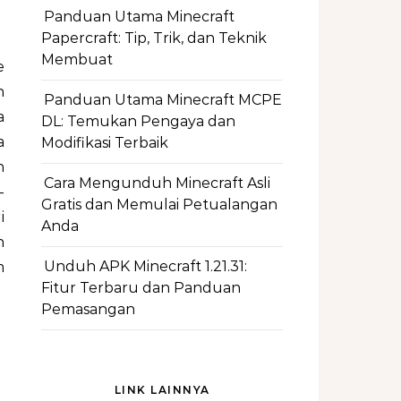
Panduan Utama Minecraft
Papercraft: Tip, Trik, dan Teknik
Membuat
n
Panduan Utama Minecraft MCPE
a
DL: Temukan Pengaya dan
a
Modifikasi Terbaik
h
Cara Mengunduh Minecraft Asli
-
Gratis dan Memulai Petualangan
i
Anda
n
Unduh APK Minecraft 1.21.31:
m
Fitur Terbaru dan Panduan
Pemasangan
LINK LAINNYA