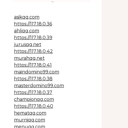
asikqq.com
https://117.18.0.36
ahliqq.com
https://117.18.0.39
jurusqq.net
https://117.18.0.42
murahqq.net
https://117.18.0.41
maindomino99.com
https://117.18.0.38
masterdomino99.com
https://117.18.0.37
championqq.com
https://117.18.0.40
hematqq.com
murniqq.com
menuqq.com