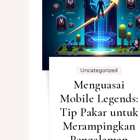
Uncategorized
Menguasai
Mobile Legends:
Tip Pakar untuk
Merampingkan
Pengalaman