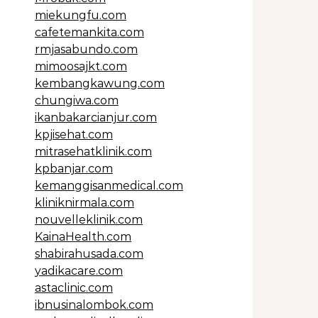
miekungfu.com
cafetemankita.com
rmjasabundo.com
mimoosajkt.com
kembangkawung.com
chungiwa.com
ikanbakarcianjur.com
kpjisehat.com
mitrasehatklinik.com
kpbanjar.com
kemanggisanmedical.com
kliniknirmala.com
nouvelleklinik.com
KainaHealth.com
shabirahusada.com
yadikacare.com
astaclinic.com
ibnusinalombok.com