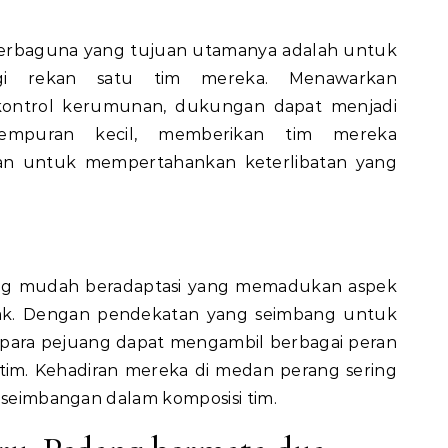
erbaguna yang tujuan utamanya adalah untuk
i rekan satu tim mereka. Menawarkan
 kontrol kerumunan, dukungan dapat menjadi
empuran kecil, memberikan tim mereka
kan untuk mempertahankan keterlibatan yang
ng mudah beradaptasi yang memadukan aspek
ak. Dengan pendekatan yang seimbang untuk
 para pejuang dapat mengambil berbagai peran
im. Kehadiran mereka di medan perang sering
keseimbangan dalam komposisi tim.