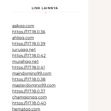
LINK LAINNYA
asikqq.com
https://117.18.0.36
ahliqq.com
https://117.18.0.39
jurusqq.net
https://117.18.0.42
murahqq.net
https://117.18.0.41
maindomino99.com
https://117.18.0.38
masterdomino99.com
https://117.18.0.37
championqq.com
https://117.18.0.40
hematqq.com