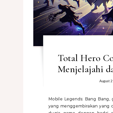
Total Hero Co
Menjelajahi d
August 2
Mobile Legends: Bang Bang, game Multiplayer Online Battle Arena (MOBA)
yang menggembirakan yang d