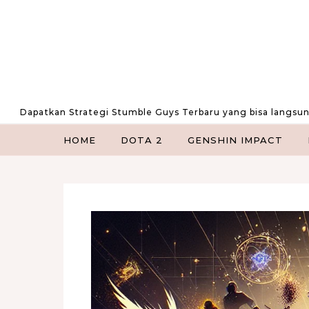
Skip to content
Dapatkan Strategi Stumble Guys Terbaru yang bisa langsu
HOME
DOTA 2
GENSHIN IMPACT