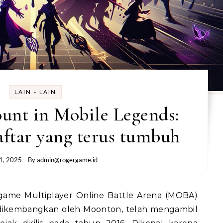
LAIN - LAIN
unt in Mobile Legends:
aftar yang terus tumbuh
1, 2025
- By
admin@rogergame.id
ikembangkan oleh Moonton, telah mengambil