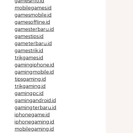
gamesinfo.id
mobilegames.id
gamesmobile.id
gamesoffline.id
gamesterbaru.id
gamestips.id
gameterbaru.id
gamestrik.id
trikgames.id
gamingiphone.id
gamingmobile.id
tipsgaming.id
trikgaming.id
gamingpc.id
gamingandroid.id
gamingterbaru.id
iphonegame.id
iphonegaming.id
mobilegaming.id