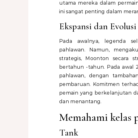
utama mereka dalam permaina
ini sangat penting dalam mera
Ekspansi dan Evolusi
Pada awalnya, legenda sel
pahlawan. Namun, mengakui
strategis, Moonton secara s
bertahun -tahun. Pada awal 2
pahlawan, dengan tambahan 
pembaruan. Komitmen terhad
pemain yang berkelanjutan da
dan menantang.
Memahami kelas p
Tank