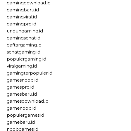
gamingdownload.id
gamingbaru.id
gamingviral.id
gamingpro.id
unduhgaming.id
gamingsehat.id
daftargaming.id
sehatgaming.id
populergaming.id
viralgaming.id
gamingterpopuler.id
gamesnoob.id
gamespro.id
gamesbaru.id
gamesdownload.id
gamenoob.id
populergames.id
gamebaru.id
noobgames.id