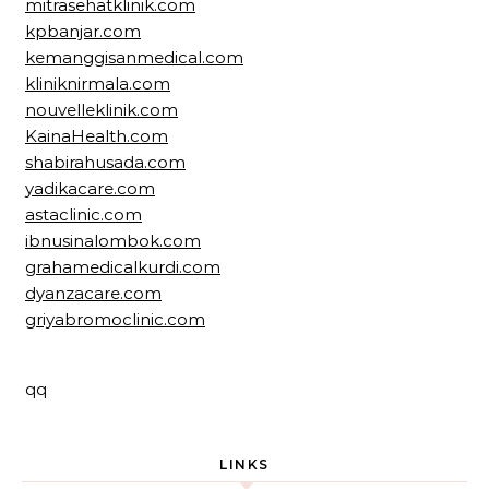
mitrasehatklinik.com
kpbanjar.com
kemanggisanmedical.com
kliniknirmala.com
nouvelleklinik.com
KainaHealth.com
shabirahusada.com
yadikacare.com
astaclinic.com
ibnusinalombok.com
grahamedicalkurdi.com
dyanzacare.com
griyabromoclinic.com
qq
LINKS