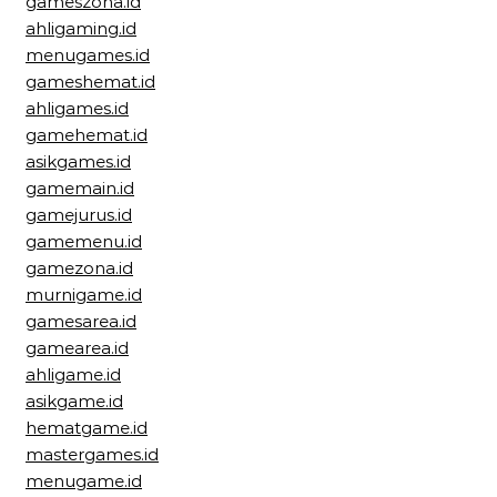
gameszona.id
ahligaming.id
menugames.id
gameshemat.id
ahligames.id
gamehemat.id
asikgames.id
gamemain.id
gamejurus.id
gamemenu.id
gamezona.id
murnigame.id
gamesarea.id
gamearea.id
ahligame.id
asikgame.id
hematgame.id
mastergames.id
menugame.id