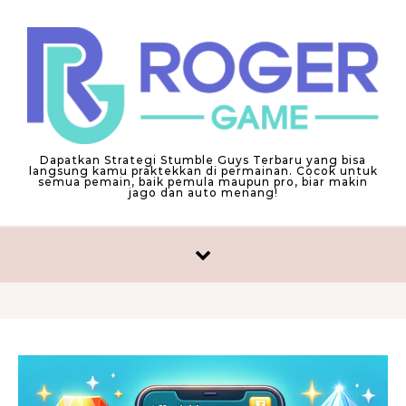
Skip to content
Dapatkan Strategi Stumble Guys Terbaru yang bisa
langsung kamu praktekkan di permainan. Cocok untuk
semua pemain, baik pemula maupun pro, biar makin
jago dan auto menang!