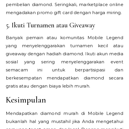
pembelian diamond. Seringkali, marketplace online
mengadakan promo gift card dengan harga miring.
5. Ikuti Turnamen atau Giveaway
Banyak pemain atau komunitas Mobile Legend
yang menyelenggarakan turnamen kecil atau
giveaway dengan hadiah diamond. Ikuti akun media
sosial yang sering menyelenggarakan event
semacam ini untuk berpartisipasi dan
berkesempatan mendapatkan diamond secara
gratis atau dengan biaya lebih murah.
Kesimpulan
Mendapatkan diamond murah di Mobile Legend
bukanlah hal yang mustahil jika Anda mengetahui