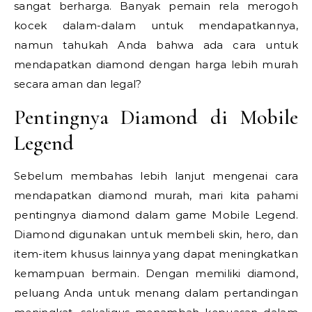
sangat berharga. Banyak pemain rela merogoh
kocek dalam-dalam untuk mendapatkannya,
namun tahukah Anda bahwa ada cara untuk
mendapatkan diamond dengan harga lebih murah
secara aman dan legal?
Pentingnya Diamond di Mobile
Legend
Sebelum membahas lebih lanjut mengenai cara
mendapatkan diamond murah, mari kita pahami
pentingnya diamond dalam game Mobile Legend.
Diamond digunakan untuk membeli skin, hero, dan
item-item khusus lainnya yang dapat meningkatkan
kemampuan bermain. Dengan memiliki diamond,
peluang Anda untuk menang dalam pertandingan