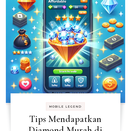
MOBILE LEGEND
Tips Mendapatkan
Diamond Murah di