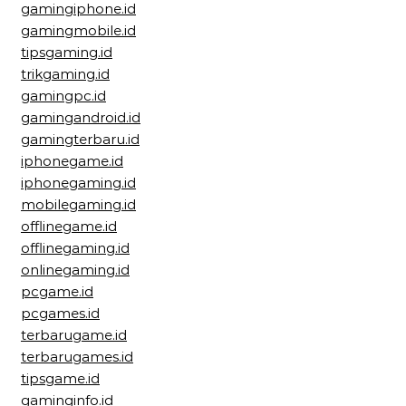
gamingiphone.id
gamingmobile.id
tipsgaming.id
trikgaming.id
gamingpc.id
gamingandroid.id
gamingterbaru.id
iphonegame.id
iphonegaming.id
mobilegaming.id
offlinegame.id
offlinegaming.id
onlinegaming.id
pcgame.id
pcgames.id
terbarugame.id
terbarugames.id
tipsgame.id
gaminginfo.id