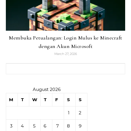
Membuka Petualangan: Login Mulus ke Minecraft
dengan Akun Microsoft
March 27, 2026
Search for:
August 2026
M
T
W
T
F
S
S
1
2
3
4
5
6
7
8
9