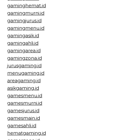
gaminghemat.id
gamingmurni.id
gamingjurus.id
gamingmenu.id
gamingasik.id
gamingahli.id
gamingarea.id
gamingzona.id
jurusgaming.id
menugaming.id
areagaming.id
asikgaming.id
gamesmenu.id
gamesmurni.id
gamesjurus.id
gamesmain.id
gamesahli.id
hematgaming.id