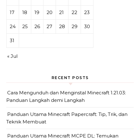
17
18
19
20
21
22
23
24
25
26
27
28
29
30
31
« Jul
RECENT POSTS
Cara Mengunduh dan Menginstal Minecraft 1.21.03:
Panduan Langkah demi Langkah
Panduan Utama Minecraft Papercraft: Tip, Trik, dan
Teknik Membuat
Panduan Utama Minecraft MCPE DL: Temukan