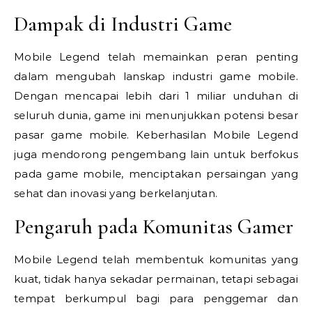
Dampak di Industri Game
Mobile Legend telah memainkan peran penting
dalam mengubah lanskap industri game mobile.
Dengan mencapai lebih dari 1 miliar unduhan di
seluruh dunia, game ini menunjukkan potensi besar
pasar game mobile. Keberhasilan Mobile Legend
juga mendorong pengembang lain untuk berfokus
pada game mobile, menciptakan persaingan yang
sehat dan inovasi yang berkelanjutan.
Pengaruh pada Komunitas Gamer
Mobile Legend telah membentuk komunitas yang
kuat, tidak hanya sekadar permainan, tetapi sebagai
tempat berkumpul bagi para penggemar dan