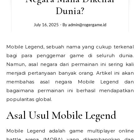
Dunia?
July 16, 2025
- By
admin@rogergame.id
Mobile Legend, sebuah nama yang cukup terkenal
bagi para penggemar game di seluruh dunia.
Namun, asal negara dari permainan ini sering kali
menjadi pertanyaan banyak orang. Artikel ini akan
membahas asal negara Mobile Legend dan
bagaimana permainan ini berhasil mendapatkan
popularitas global.
Asal Usul Mobile Legend
Mobile Legend adalah game multiplayer online
battle arena (MOBA) yang dikembangkan dan