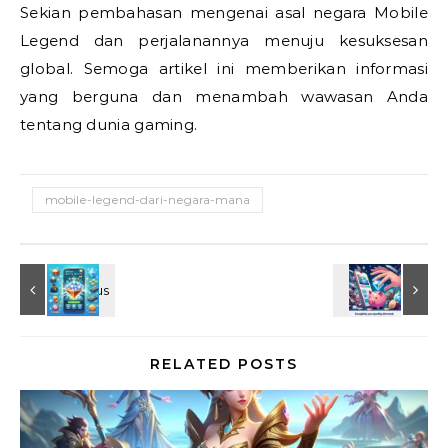
Sekian pembahasan mengenai asal negara Mobile
Legend dan perjalanannya menuju kesuksesan
global. Semoga artikel ini memberikan informasi
yang berguna dan menambah wawasan Anda
tentang dunia gaming.
mobile-legend-dari-negara-mana
RELATED POSTS