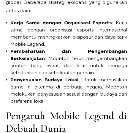
global. Beberapa strategi ekspansi yang digunakan
antara lain:
Kerja Sama dengan Organisasi Esports
: Kerja
sama dengan organisasi esports internasional
membantu meningkatkan eksposur dan daya tarik
Mobile Legend.
Pembaharuan dan Pengembangan
Berkelanjutan
: Moonton terus mengembangkan
konten baru, event, dan fitur untuk menjaga
ketertarikan dan keterlibatan pemain.
Penyesuaian Budaya Lokal
: Untuk memastikan
game ini diterima di berbagai negara, Moonton
melakukan penyesuaian sesuai dengan budaya dan
preferensi lokal.
Pengaruh Mobile Legend di
Debuah Dunia