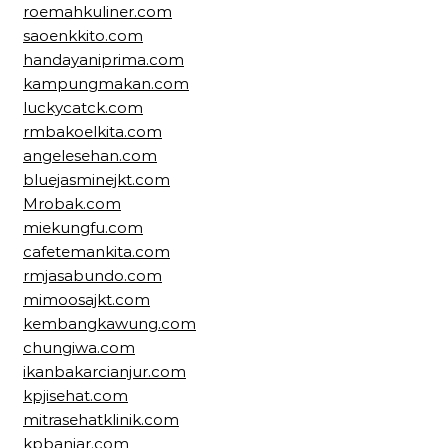
roemahkuliner.com
saoenkkito.com
handayaniprima.com
kampungmakan.com
luckycatck.com
rmbakoelkita.com
angelesehan.com
bluejasminejkt.com
Mrobak.com
miekungfu.com
cafetemankita.com
rmjasabundo.com
mimoosajkt.com
kembangkawung.com
chungiwa.com
ikanbakarcianjur.com
kpjisehat.com
mitrasehatklinik.com
kpbanjar.com