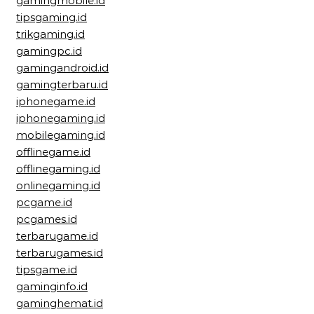
gamingmobile.id
tipsgaming.id
trikgaming.id
gamingpc.id
gamingandroid.id
gamingterbaru.id
iphonegame.id
iphonegaming.id
mobilegaming.id
offlinegame.id
offlinegaming.id
onlinegaming.id
pcgame.id
pcgames.id
terbarugame.id
terbarugames.id
tipsgame.id
gaminginfo.id
gaminghemat.id