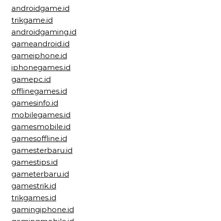
androidgame.id
trikgame.id
androidgaming.id
gameandroid.id
gameiphone.id
iphonegames.id
gamepc.id
offlinegames.id
gamesinfo.id
mobilegames.id
gamesmobile.id
gamesoffline.id
gamesterbaru.id
gamestips.id
gameterbaru.id
gamestrik.id
trikgames.id
gamingiphone.id