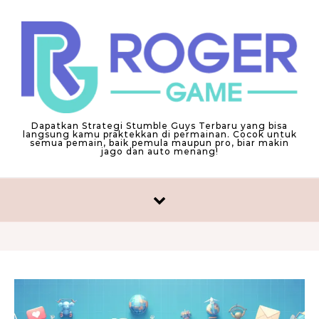
Skip to content
Dapatkan Strategi Stumble Guys Terbaru yang bisa
langsung kamu praktekkan di permainan. Cocok untuk
semua pemain, baik pemula maupun pro, biar makin
jago dan auto menang!