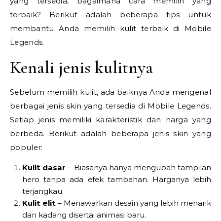
yang tersedia, bagaimana cara memilih yang
terbaik? Berikut adalah beberapa tips untuk
membantu Anda memilih kulit terbaik di Mobile
Legends.
Kenali jenis kulitnya
Sebelum memilih kulit, ada baiknya Anda mengenal
berbagai jenis skin yang tersedia di Mobile Legends.
Setiap jenis memiliki karakteristik dan harga yang
berbeda. Berikut adalah beberapa jenis skin yang
populer:
Kulit dasar
– Biasanya hanya mengubah tampilan
hero tanpa ada efek tambahan. Harganya lebih
terjangkau.
Kulit elit
– Menawarkan desain yang lebih menarik
dan kadang disertai animasi baru.