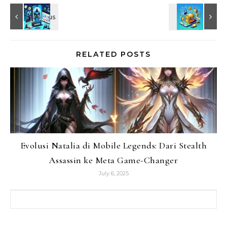
RELATED POSTS
Evolusi Natalia di Mobile Legends: Dari Stealth
Assassin ke Meta Game-Changer
July 6, 2025
Search for: