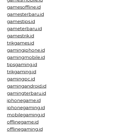
gamesoffline.id
gamesterbaru.id
gamestips.id
gameterbaru.id
gamestrik.id
trikgames.id
gamingiphone.id
gamingmobile.id
tipsgaming.id
trikgaming.id
gamingpc.id
gamingandroid.id
gamingterbaru.id
iphonegame.id
iphonegaming.id
mobilegaming.id
offlinegame.id
offlinegaming.id