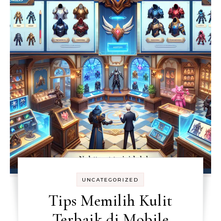
UNCATEGORIZED
Tips Memilih Kulit
Terbaik di Mobile