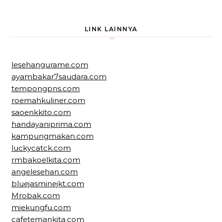
LINK LAINNYA
lesehangurame.com
ayambakar7saudara.com
tempongpns.com
roemahkuliner.com
saoenkkito.com
handayaniprima.com
kampungmakan.com
luckycatck.com
rmbakoelkita.com
angelesehan.com
bluejasminejkt.com
Mrobak.com
miekungfu.com
cafetemankita.com