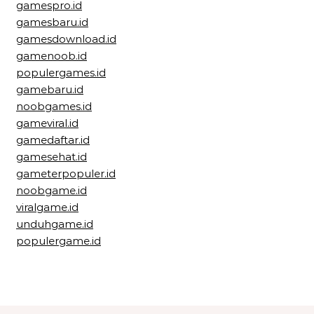
gamespro.id
gamesbaru.id
gamesdownload.id
gamenoob.id
populergames.id
gamebaru.id
noobgames.id
gameviral.id
gamedaftar.id
gamesehat.id
gameterpopuler.id
noobgame.id
viralgame.id
unduhgame.id
populergame.id