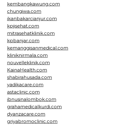
kembangkawung.com
chungiwa.com
ikanbakarcianjur.com
kpjisehat.com
mitrasehatklinik.com
kpbanjar.com
kemanggisanmedical.com
kliniknirmala.com
nouvelleklinik.com
KainaHealth.com
shabirahusada.com
yadikacare.com
astaclinic.com
ibnusinalombok.com
grahamedicalkurdi.com
dyanzacare.com
griyabromoclinic.com