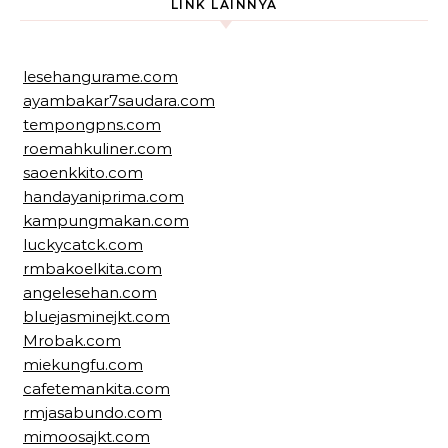
LINK LAINNYA
lesehangurame.com
ayambakar7saudara.com
tempongpns.com
roemahkuliner.com
saoenkkito.com
handayaniprima.com
kampungmakan.com
luckycatck.com
rmbakoelkita.com
angelesehan.com
bluejasminejkt.com
Mrobak.com
miekungfu.com
cafetemankita.com
rmjasabundo.com
mimoosajkt.com