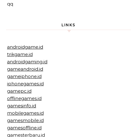
qq
LINKS
androidgame.id
trikgame.id
androidgaming.id
gameandroid.id
gameiphone.id
iphonegames.id
gamepc.id
offlinegames.id
gamesinfo.id
mobilegames.id
gamesmobile.id
gamesoffline.id
gamesterbaru.id