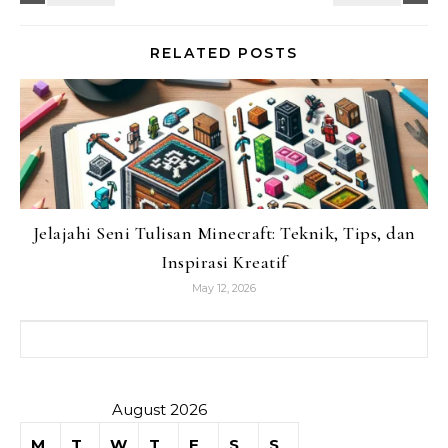
RELATED POSTS
Jelajahi Seni Tulisan Minecraft: Teknik, Tips, dan
Inspirasi Kreatif
May 12, 2026
Search for:
August 2026
M
T
W
T
F
S
S