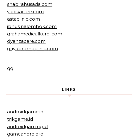
shabirahusada.com
yadikacare.com
astaclinic.com
ibnusinalombok.com
grahamedicalkurdi.com
dyanzacare.com
griyabromoclinic.com
qq
LINKS
androidgame.id
trikgame.id
androidgaming.id
gameandroid.id