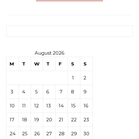
Search for:
August 2026
M
T
W
T
F
S
S
1
2
3
4
5
6
7
8
9
10
11
12
13
14
15
16
17
18
19
20
21
22
23
24
25
26
27
28
29
30