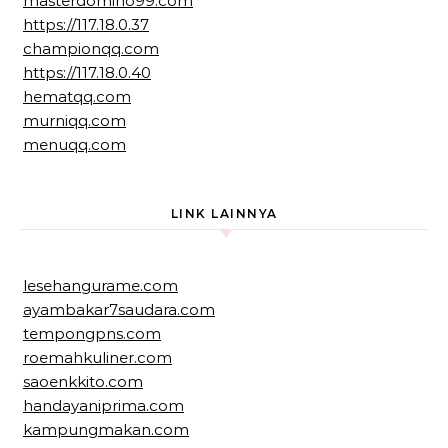
masterdomino99.com
https://117.18.0.37
championqq.com
https://117.18.0.40
hematqq.com
murniqq.com
menuqq.com
LINK LAINNYA
lesehangurame.com
ayambakar7saudara.com
tempongpns.com
roemahkuliner.com
saoenkkito.com
handayaniprima.com
kampungmakan.com