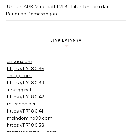
Unduh APK Minecraft 1.21.31: Fitur Terbaru dan
Panduan Pemasangan
LINK LAINNYA
asikqq.com
https://117.18.0.36
ahliqq.com
https://117.18.0.39
jurusqq.net
https://117.18.0.42
murahqq.net
https://117.18.0.41
maindomino99.com
https://117.18.0.38