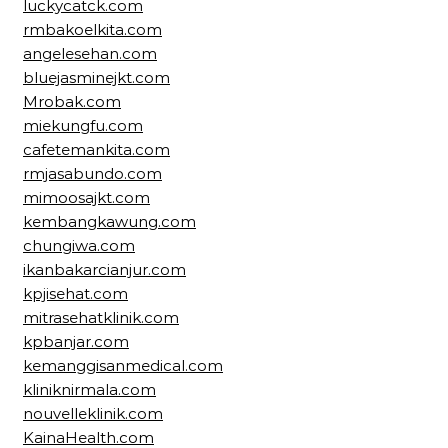
luckycatck.com
rmbakoelkita.com
angelesehan.com
bluejasminejkt.com
Mrobak.com
miekungfu.com
cafetemankita.com
rmjasabundo.com
mimoosajkt.com
kembangkawung.com
chungiwa.com
ikanbakarcianjur.com
kpjisehat.com
mitrasehatklinik.com
kpbanjar.com
kemanggisanmedical.com
kliniknirmala.com
nouvelleklinik.com
KainaHealth.com