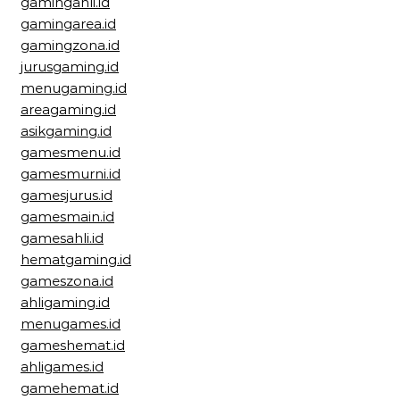
gamingahli.id
gamingarea.id
gamingzona.id
jurusgaming.id
menugaming.id
areagaming.id
asikgaming.id
gamesmenu.id
gamesmurni.id
gamesjurus.id
gamesmain.id
gamesahli.id
hematgaming.id
gameszona.id
ahligaming.id
menugames.id
gameshemat.id
ahligames.id
gamehemat.id