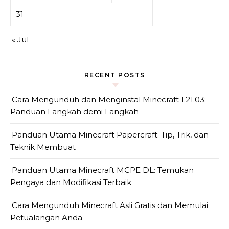
31
« Jul
RECENT POSTS
Cara Mengunduh dan Menginstal Minecraft 1.21.03:
Panduan Langkah demi Langkah
Panduan Utama Minecraft Papercraft: Tip, Trik, dan
Teknik Membuat
Panduan Utama Minecraft MCPE DL: Temukan
Pengaya dan Modifikasi Terbaik
Cara Mengunduh Minecraft Asli Gratis dan Memulai
Petualangan Anda