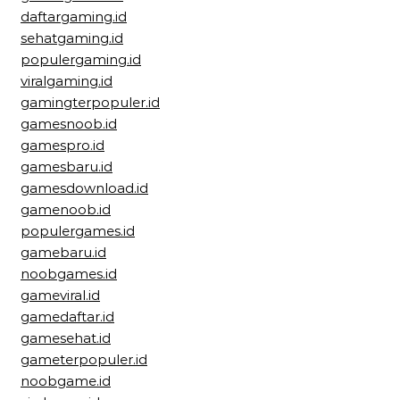
daftargaming.id
sehatgaming.id
populergaming.id
viralgaming.id
gamingterpopuler.id
gamesnoob.id
gamespro.id
gamesbaru.id
gamesdownload.id
gamenoob.id
populergames.id
gamebaru.id
noobgames.id
gameviral.id
gamedaftar.id
gamesehat.id
gameterpopuler.id
noobgame.id