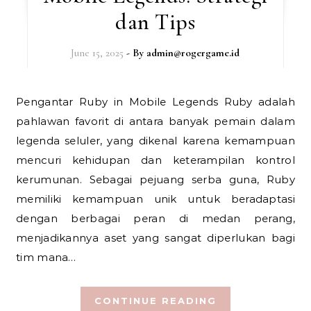
dan Tips
June 15, 2025
- By
admin@rogergame.id
Pengantar Ruby in Mobile Legends Ruby adalah
pahlawan favorit di antara banyak pemain dalam
legenda seluler, yang dikenal karena kemampuan
mencuri kehidupan dan keterampilan kontrol
kerumunan. Sebagai pejuang serba guna, Ruby
memiliki kemampuan unik untuk beradaptasi
dengan berbagai peran di medan perang,
menjadikannya aset yang sangat diperlukan bagi
tim mana…
CONTINUE READING