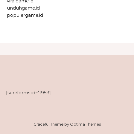
viralgame.id
unduhgame.id
populergame.id
[sureforms id='1953']
Graceful Theme by
Optima Themes