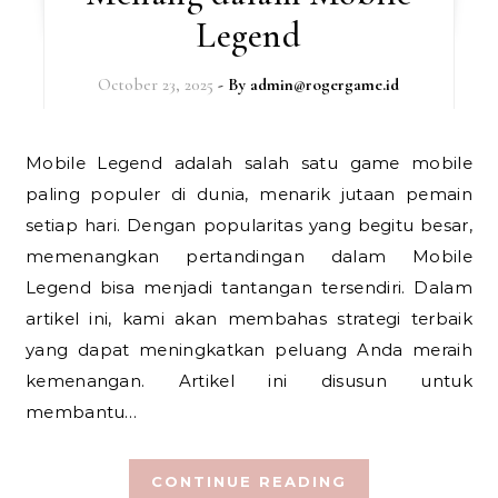
Legend
October 23, 2025
- By
admin@rogergame.id
Mobile Legend adalah salah satu game mobile
paling populer di dunia, menarik jutaan pemain
setiap hari. Dengan popularitas yang begitu besar,
memenangkan pertandingan dalam Mobile
Legend bisa menjadi tantangan tersendiri. Dalam
artikel ini, kami akan membahas strategi terbaik
yang dapat meningkatkan peluang Anda meraih
kemenangan. Artikel ini disusun untuk
membantu…
CONTINUE READING