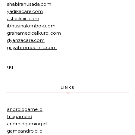
shabirahusada.com
yadikacare.com
astaclinic.com
ibnusinalombok.com
grahamedicalkurdi.com
dyanzacare.com
griyabromoclinic.com
qq
LINKS
androidgame.id
trikgame.id
androidgaming.id
gameandroid.id