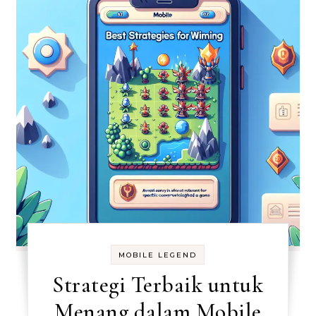
MOBILE LEGEND
Strategi Terbaik untuk
Menang dalam Mobile