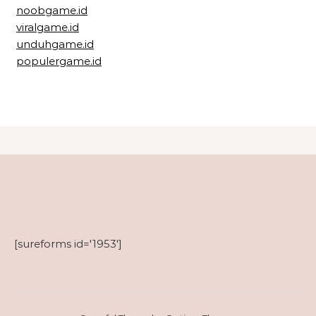
noobgame.id
viralgame.id
unduhgame.id
populergame.id
[sureforms id='1953']