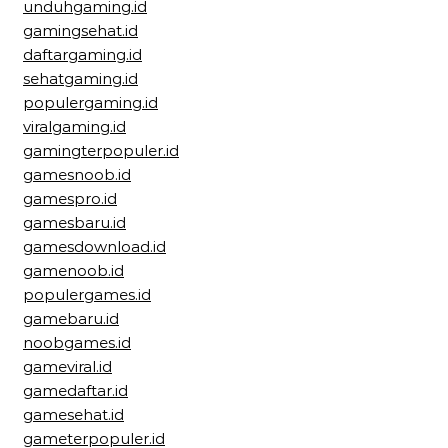
unduhgaming.id
gamingsehat.id
daftargaming.id
sehatgaming.id
populergaming.id
viralgaming.id
gamingterpopuler.id
gamesnoob.id
gamespro.id
gamesbaru.id
gamesdownload.id
gamenoob.id
populergames.id
gamebaru.id
noobgames.id
gameviral.id
gamedaftar.id
gamesehat.id
gameterpopuler.id