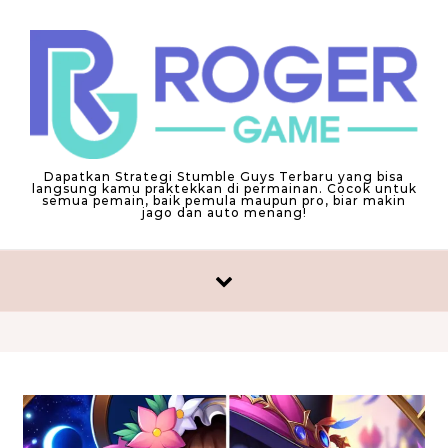
Skip to content
Dapatkan Strategi Stumble Guys Terbaru yang bisa
langsung kamu praktekkan di permainan. Cocok untuk
semua pemain, baik pemula maupun pro, biar makin
jago dan auto menang!