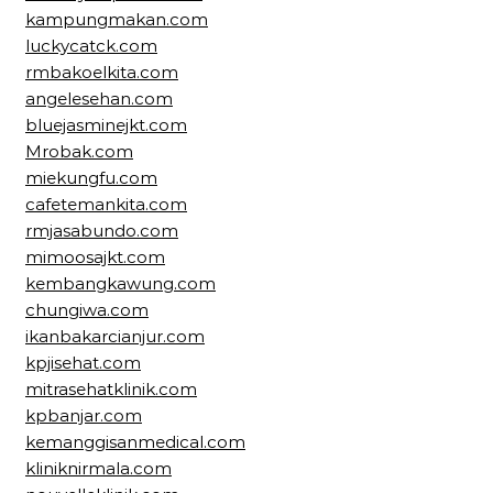
kampungmakan.com
luckycatck.com
rmbakoelkita.com
angelesehan.com
bluejasminejkt.com
Mrobak.com
miekungfu.com
cafetemankita.com
rmjasabundo.com
mimoosajkt.com
kembangkawung.com
chungiwa.com
ikanbakarcianjur.com
kpjisehat.com
mitrasehatklinik.com
kpbanjar.com
kemanggisanmedical.com
kliniknirmala.com