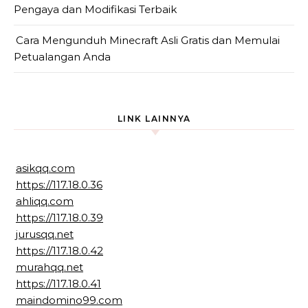
Pengaya dan Modifikasi Terbaik
Cara Mengunduh Minecraft Asli Gratis dan Memulai
Petualangan Anda
LINK LAINNYA
asikqq.com
https://117.18.0.36
ahliqq.com
https://117.18.0.39
jurusqq.net
https://117.18.0.42
murahqq.net
https://117.18.0.41
maindomino99.com