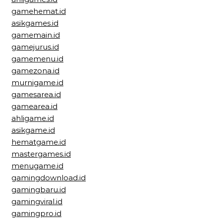
gamehemat.id
asikgames.id
gamemain.id
gamejurus.id
gamemenu.id
gamezona.id
murnigame.id
gamesarea.id
gamearea.id
ahligame.id
asikgame.id
hematgame.id
mastergames.id
menugame.id
gamingdownload.id
gamingbaru.id
gamingviral.id
gamingpro.id