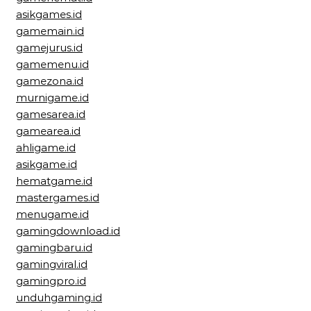
asikgames.id
gamemain.id
gamejurus.id
gamemenu.id
gamezona.id
murnigame.id
gamesarea.id
gamearea.id
ahligame.id
asikgame.id
hematgame.id
mastergames.id
menugame.id
gamingdownload.id
gamingbaru.id
gamingviral.id
gamingpro.id
unduhgaming.id