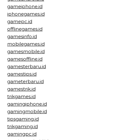
gameiphone.id
iphonegames.id
gamepc.id
offlinegames.id
gamesinfo.id
mobilegames.id
gamesmobile.id
gamesoffline.id
gamesterbaru.id
gamestips.id
gameterbaru.id
gamestrik.id
trikgames.id
gamingiphone.id
gamingmobile.id
tipsgaming.id
trikgaming.id
gamingpc.id