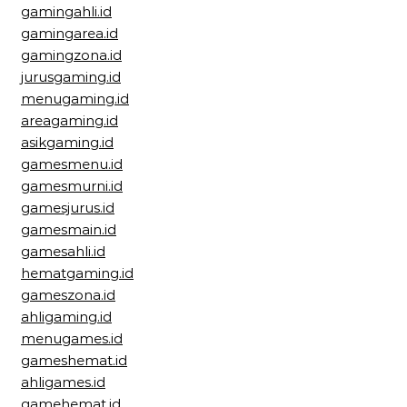
gamingahli.id
gamingarea.id
gamingzona.id
jurusgaming.id
menugaming.id
areagaming.id
asikgaming.id
gamesmenu.id
gamesmurni.id
gamesjurus.id
gamesmain.id
gamesahli.id
hematgaming.id
gameszona.id
ahligaming.id
menugames.id
gameshemat.id
ahligames.id
gamehemat.id