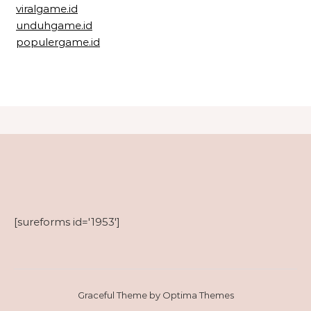
viralgame.id
unduhgame.id
populergame.id
[sureforms id='1953']
Graceful Theme by
Optima Themes