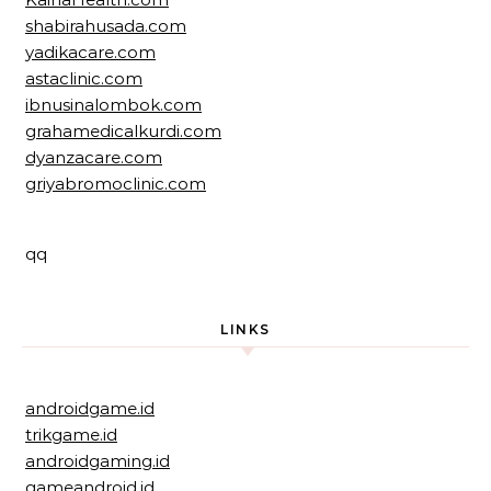
shabirahusada.com
yadikacare.com
astaclinic.com
ibnusinalombok.com
grahamedicalkurdi.com
dyanzacare.com
griyabromoclinic.com
qq
LINKS
androidgame.id
trikgame.id
androidgaming.id
gameandroid.id