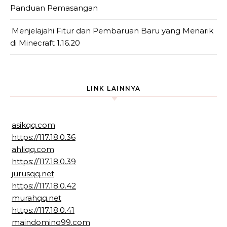
Panduan Pemasangan
Menjelajahi Fitur dan Pembaruan Baru yang Menarik
di Minecraft 1.16.20
LINK LAINNYA
asikqq.com
https://117.18.0.36
ahliqq.com
https://117.18.0.39
jurusqq.net
https://117.18.0.42
murahqq.net
https://117.18.0.41
maindomino99.com