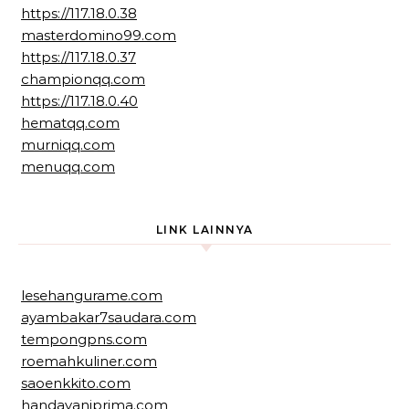
https://117.18.0.38
masterdomino99.com
https://117.18.0.37
championqq.com
https://117.18.0.40
hematqq.com
murniqq.com
menuqq.com
LINK LAINNYA
lesehangurame.com
ayambakar7saudara.com
tempongpns.com
roemahkuliner.com
saoenkkito.com
handayaniprima.com