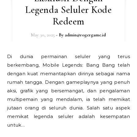
Legenda Seluler Kode
Redeem
May 30, 2025
- By
admin@rogergame.id
Di dunia permainan seluler yang terus
berkembang, Mobile Legends: Bang Bang telah
dengan kuat memantapkan dirinya sebagai nama
rumah tangga. Dengan gameplaynya yang penuh
aksi, grafik yang bersemangat, dan pengalaman
multipemain yang mendalam, ia telah memikat
jutaan orang di seluruh dunia. Salah satu aspek
memikat legenda seluler adalah kesempatan
untuk…