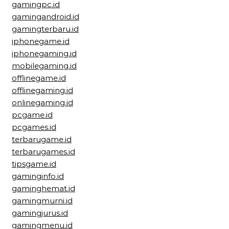
gamingpc.id
gamingandroid.id
gamingterbaru.id
iphonegame.id
iphonegaming.id
mobilegaming.id
offlinegame.id
offlinegaming.id
onlinegaming.id
pcgame.id
pcgames.id
terbarugame.id
terbarugames.id
tipsgame.id
gaminginfo.id
gaminghemat.id
gamingmurni.id
gamingjurus.id
gamingmenu.id