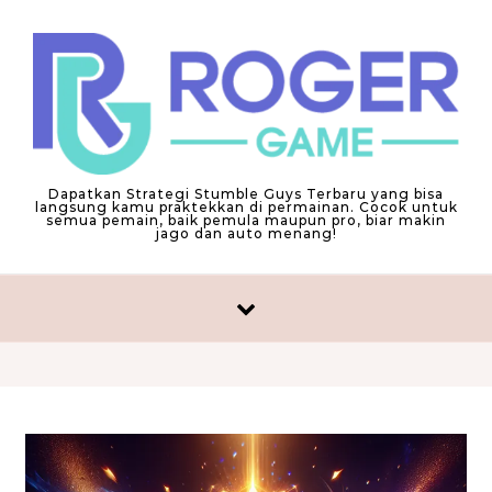
Skip to content
Dapatkan Strategi Stumble Guys Terbaru yang bisa
langsung kamu praktekkan di permainan. Cocok untuk
semua pemain, baik pemula maupun pro, biar makin
jago dan auto menang!