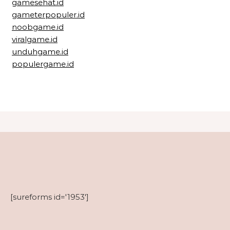
gamesehat.id
gameterpopuler.id
noobgame.id
viralgame.id
unduhgame.id
populergame.id
[sureforms id='1953']