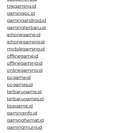
trikgaming.id
gamingpc.id
gamingandroid.id
gamingterbaru.id
iphonegame.id
iphonegaming.id
mobilegaming.id
offlinegame.id
offlinegaming.id
onlinegaming.id
pcgame.id
pcgames.id
terbarugame.id
terbarugames.id
tipsgame.id
gaminginfo.id
gaminghemat.id
gamingmurni.id