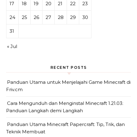
17
18
19
20
21
22
23
24
25
26
27
28
29
30
31
« Jul
RECENT POSTS
Panduan Utama untuk Menjelajahi Game Minecraft di
Friv.cm
Cara Mengunduh dan Menginstal Minecraft 1.21.03:
Panduan Langkah demi Langkah
Panduan Utama Minecraft Papercraft: Tip, Trik, dan
Teknik Membuat