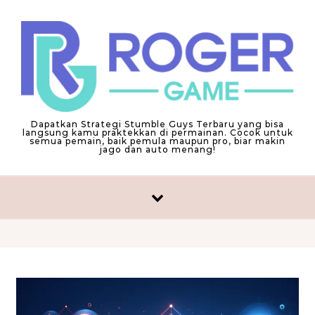
Skip to content
Dapatkan Strategi Stumble Guys Terbaru yang bisa
langsung kamu praktekkan di permainan. Cocok untuk
semua pemain, baik pemula maupun pro, biar makin
jago dan auto menang!