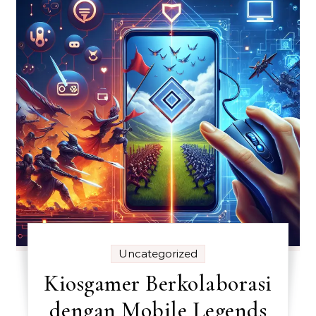
Uncategorized
Kiosgamer Berkolaborasi
dengan Mobile Legends