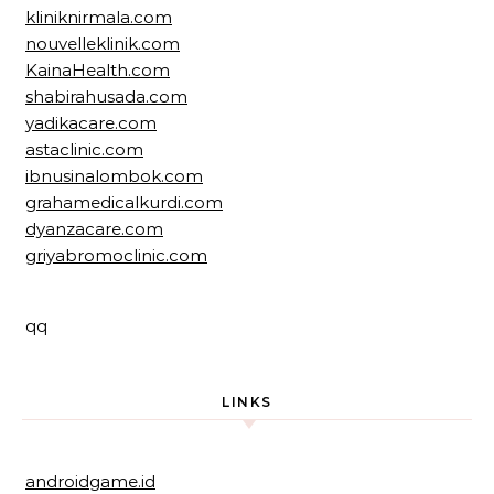
kliniknirmala.com
nouvelleklinik.com
KainaHealth.com
shabirahusada.com
yadikacare.com
astaclinic.com
ibnusinalombok.com
grahamedicalkurdi.com
dyanzacare.com
griyabromoclinic.com
qq
LINKS
androidgame.id