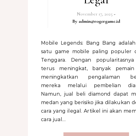
November 17, 2025
-
By
admin@rogergame.id
Mobile Legends: Bang Bang adalah salah
satu game mobile paling populer d
Tenggara. Dengan popularitasny
terus meningkat, banyak pemain
meningkatkan pengalaman be
mereka melalui pembelian dia
Namun, jual beli diamond dapat m
medan yang berisiko jika dilakukan 
cara yang ilegal. Artikel ini akan me
cara jual…