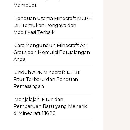
Membuat
Panduan Utama Minecraft MCPE
DL: Temukan Pengaya dan
Modifikasi Terbaik
Cara Mengunduh Minecraft Asli
Gratis dan Memulai Petualangan
Anda
Unduh APK Minecraft 1.21.31:
Fitur Terbaru dan Panduan
Pemasangan
Menjelajahi Fitur dan
Pembaruan Baru yang Menarik
di Minecraft 1.16.20