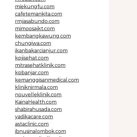
miekungfu.com
cafetemankita.com
rmjasabundo.com
mimoosajkt.com
kembangkawung.com
chungiwa.com
ikanbakarcianjur.com
kpjisehat.com
mitrasehatklinik.com
kpbanjar.com
kemanggisanmedical.com
kliniknirmala.com
nouvelleklinik.com
KainaHealth.com
shabirahusada.com
yadikacare.com
astaclinic.com
ibnusinalombok.com