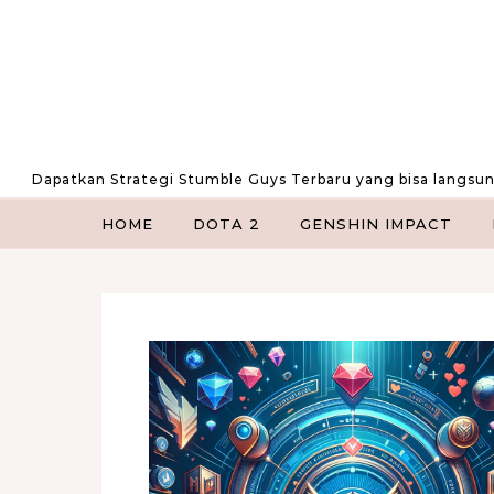
Skip to content
Dapatkan Strategi Stumble Guys Terbaru yang bisa langsu
HOME
DOTA 2
GENSHIN IMPACT