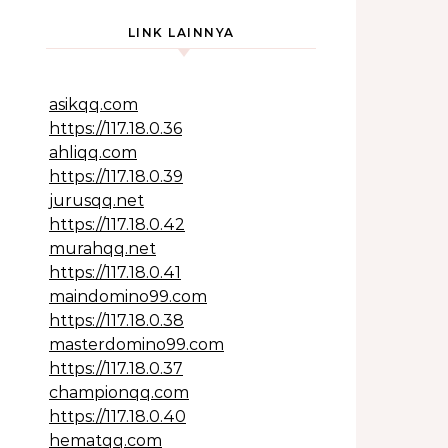
LINK LAINNYA
asikqq.com
https://117.18.0.36
ahliqq.com
https://117.18.0.39
jurusqq.net
https://117.18.0.42
murahqq.net
https://117.18.0.41
maindomino99.com
https://117.18.0.38
masterdomino99.com
https://117.18.0.37
championqq.com
https://117.18.0.40
hematqq.com