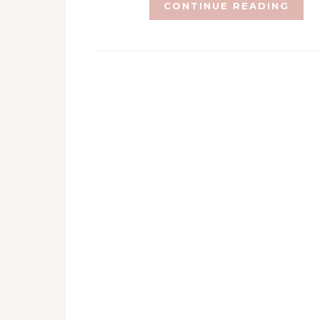
CONTINUE READING