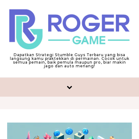
Skip to content
Dapatkan Strategi Stumble Guys Terbaru yang bisa
langsung kamu praktekkan di permainan. Cocok untuk
semua pemain, baik pemula maupun pro, biar makin
jago dan auto menang!