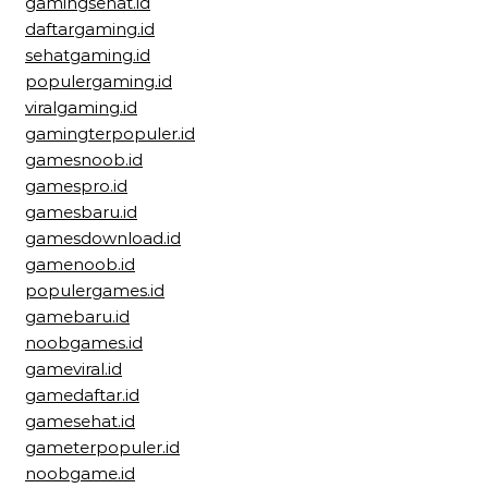
gamingsehat.id
daftargaming.id
sehatgaming.id
populergaming.id
viralgaming.id
gamingterpopuler.id
gamesnoob.id
gamespro.id
gamesbaru.id
gamesdownload.id
gamenoob.id
populergames.id
gamebaru.id
noobgames.id
gameviral.id
gamedaftar.id
gamesehat.id
gameterpopuler.id
noobgame.id