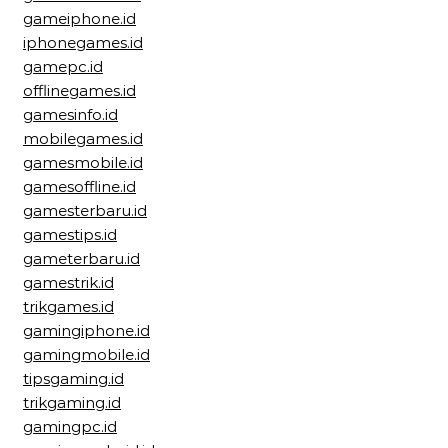
gameiphone.id
iphonegames.id
gamepc.id
offlinegames.id
gamesinfo.id
mobilegames.id
gamesmobile.id
gamesoffline.id
gamesterbaru.id
gamestips.id
gameterbaru.id
gamestrik.id
trikgames.id
gamingiphone.id
gamingmobile.id
tipsgaming.id
trikgaming.id
gamingpc.id