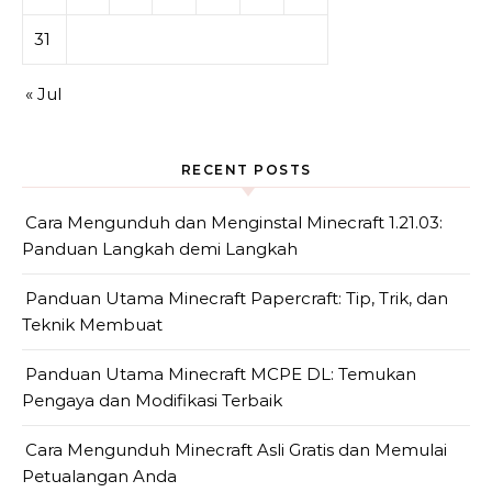
31
« Jul
RECENT POSTS
Cara Mengunduh dan Menginstal Minecraft 1.21.03:
Panduan Langkah demi Langkah
Panduan Utama Minecraft Papercraft: Tip, Trik, dan
Teknik Membuat
Panduan Utama Minecraft MCPE DL: Temukan
Pengaya dan Modifikasi Terbaik
Cara Mengunduh Minecraft Asli Gratis dan Memulai
Petualangan Anda