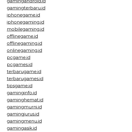
gamingandroid.id
gamingterbaru.id
iphonegame.id
iphonegaming.id
mobilegaming.id
offlinegame.id
offlinegaming.id
onlinegaming.id
pcgame.id
pcgames.id
terbarugame.id
terbarugames.id
tipsgame.id
gaminginfo.id
gaminghemat.id
gamingmurni.id
gamingjurus.id
gamingmenu.id
gamingasik.id