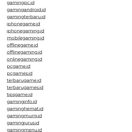
gamingpc.id
gamingandroid.id
gamingterbaru.id
iphonegame.id
iphonegaming.id
mobilegaming.id
offlinegame.id
offlinegaming.id
onlinegaming.id
pcgame.id
pcgames.id
terbarugame.id
terbarugames.id
tipsgame.id
gaminginfo.id
gaminghemat.id
gamingmurni.id
gamingjurus.id
gamingmenu.id