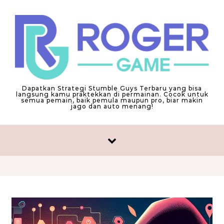
Skip to content
Dapatkan Strategi Stumble Guys Terbaru yang bisa
langsung kamu praktekkan di permainan. Cocok untuk
semua pemain, baik pemula maupun pro, biar makin
jago dan auto menang!