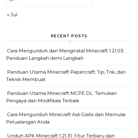
« Jul
RECENT POSTS
Cara Mengunduh dan Menginstal Minecraft 1.21.03:
Panduan Langkah demi Langkah
Panduan Utama Minecraft Papercraft: Tip, Trik, dan
Teknik Membuat
Panduan Utama Minecraft MCPE DL: Temukan
Pengaya dan Modifikasi Terbaik
Cara Mengunduh Minecraft Asli Gratis dan Memulai
Petualangan Anda
Unduh APK Minecraft 1.21.31: Fitur Terbaru dan