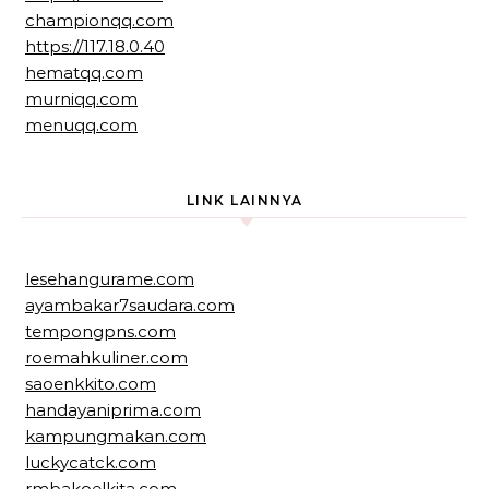
championqq.com
https://117.18.0.40
hematqq.com
murniqq.com
menuqq.com
LINK LAINNYA
lesehangurame.com
ayambakar7saudara.com
tempongpns.com
roemahkuliner.com
saoenkkito.com
handayaniprima.com
kampungmakan.com
luckycatck.com
rmbakoelkita.com