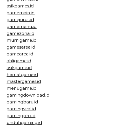
asikgames.id
gamemain.id
gamejurus.id
gamemenu.id
gamezona.id
murnigame.id
gamesarea.id
gamearea.id
ahligame.id
asikgame.id
hematgame.id
mastergames.id
menugame.id
gamingdownload.id
gamingbaru.id
gamingviral.id
gamingpro.id
unduhgaming.id