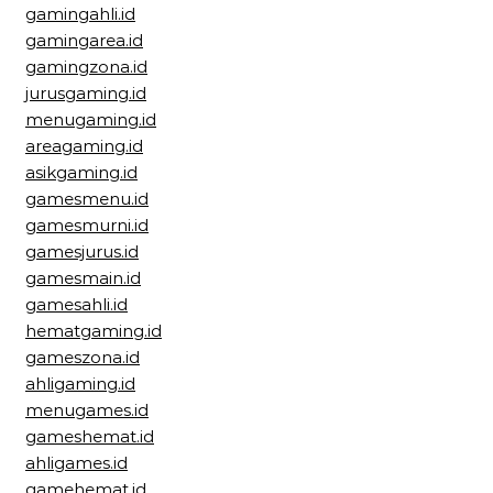
gamingahli.id
gamingarea.id
gamingzona.id
jurusgaming.id
menugaming.id
areagaming.id
asikgaming.id
gamesmenu.id
gamesmurni.id
gamesjurus.id
gamesmain.id
gamesahli.id
hematgaming.id
gameszona.id
ahligaming.id
menugames.id
gameshemat.id
ahligames.id
gamehemat.id