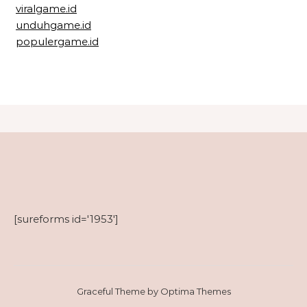
viralgame.id
unduhgame.id
populergame.id
[sureforms id='1953']
Graceful Theme by
Optima Themes