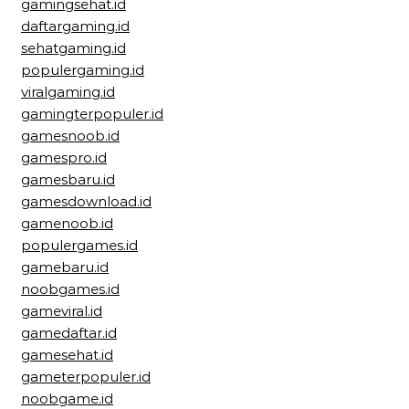
gamingsehat.id
daftargaming.id
sehatgaming.id
populergaming.id
viralgaming.id
gamingterpopuler.id
gamesnoob.id
gamespro.id
gamesbaru.id
gamesdownload.id
gamenoob.id
populergames.id
gamebaru.id
noobgames.id
gameviral.id
gamedaftar.id
gamesehat.id
gameterpopuler.id
noobgame.id