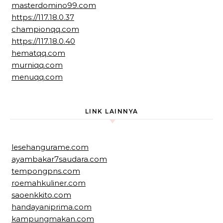
masterdomino99.com
https://117.18.0.37
championqq.com
https://117.18.0.40
hematqq.com
murniqq.com
menuqq.com
LINK LAINNYA
lesehangurame.com
ayambakar7saudara.com
tempongpns.com
roemahkuliner.com
saoenkkito.com
handayaniprima.com
kampungmakan.com