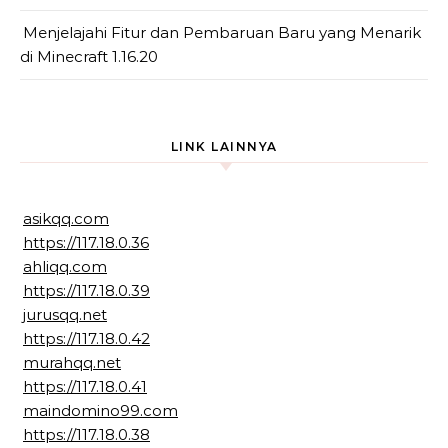
Menjelajahi Fitur dan Pembaruan Baru yang Menarik
di Minecraft 1.16.20
LINK LAINNYA
asikqq.com
https://117.18.0.36
ahliqq.com
https://117.18.0.39
jurusqq.net
https://117.18.0.42
murahqq.net
https://117.18.0.41
maindomino99.com
https://117.18.0.38