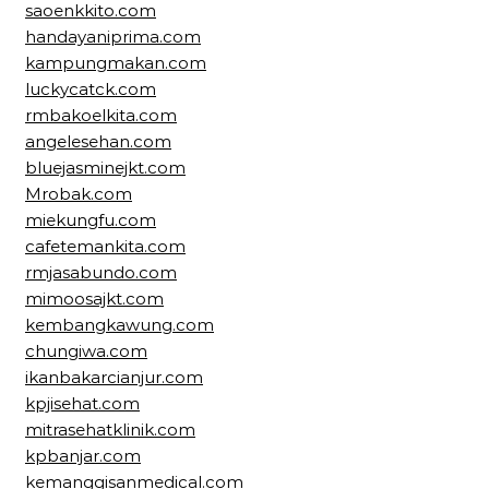
saoenkkito.com
handayaniprima.com
kampungmakan.com
luckycatck.com
rmbakoelkita.com
angelesehan.com
bluejasminejkt.com
Mrobak.com
miekungfu.com
cafetemankita.com
rmjasabundo.com
mimoosajkt.com
kembangkawung.com
chungiwa.com
ikanbakarcianjur.com
kpjisehat.com
mitrasehatklinik.com
kpbanjar.com
kemanggisanmedical.com