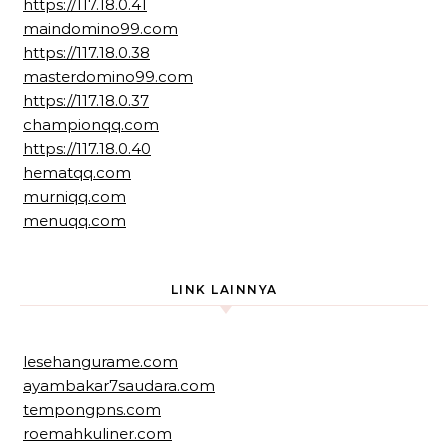
https://117.18.0.41
maindomino99.com
https://117.18.0.38
masterdomino99.com
https://117.18.0.37
championqq.com
https://117.18.0.40
hematqq.com
murniqq.com
menuqq.com
LINK LAINNYA
lesehangurame.com
ayambakar7saudara.com
tempongpns.com
roemahkuliner.com