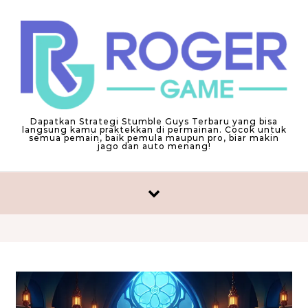
Skip to content
Dapatkan Strategi Stumble Guys Terbaru yang bisa
langsung kamu praktekkan di permainan. Cocok untuk
semua pemain, baik pemula maupun pro, biar makin
jago dan auto menang!