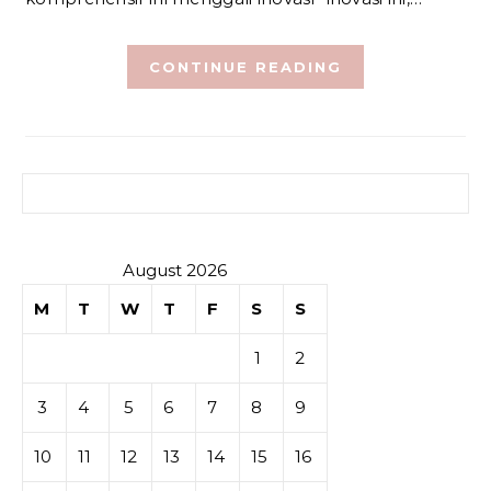
CONTINUE READING
Search for:
August 2026
M
T
W
T
F
S
S
1
2
3
4
5
6
7
8
9
10
11
12
13
14
15
16