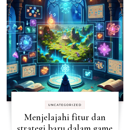
UNCATEGORIZED
Menjelajahi fitur dan
strategi baru dalam game