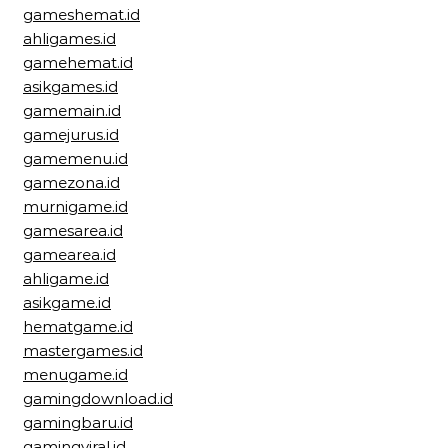
gameshemat.id
ahligames.id
gamehemat.id
asikgames.id
gamemain.id
gamejurus.id
gamemenu.id
gamezona.id
murnigame.id
gamesarea.id
gamearea.id
ahligame.id
asikgame.id
hematgame.id
mastergames.id
menugame.id
gamingdownload.id
gamingbaru.id
gamingviral.id