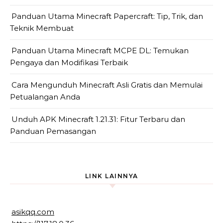
Panduan Utama Minecraft Papercraft: Tip, Trik, dan
Teknik Membuat
Panduan Utama Minecraft MCPE DL: Temukan
Pengaya dan Modifikasi Terbaik
Cara Mengunduh Minecraft Asli Gratis dan Memulai
Petualangan Anda
Unduh APK Minecraft 1.21.31: Fitur Terbaru dan
Panduan Pemasangan
LINK LAINNYA
asikqq.com