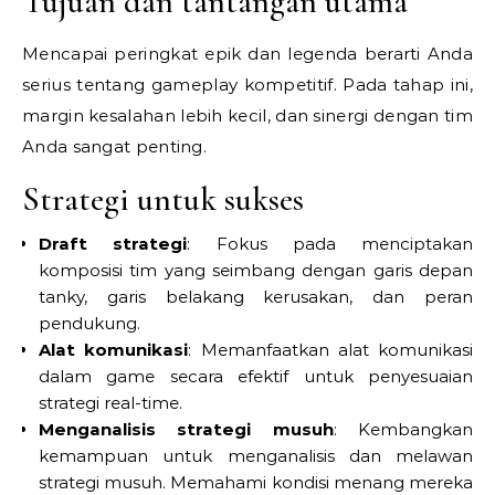
Tujuan dan tantangan utama
Mencapai peringkat epik dan legenda berarti Anda
serius tentang gameplay kompetitif. Pada tahap ini,
margin kesalahan lebih kecil, dan sinergi dengan tim
Anda sangat penting.
Strategi untuk sukses
Draft strategi
: Fokus pada menciptakan
komposisi tim yang seimbang dengan garis depan
tanky, garis belakang kerusakan, dan peran
pendukung.
Alat komunikasi
: Memanfaatkan alat komunikasi
dalam game secara efektif untuk penyesuaian
strategi real-time.
Menganalisis strategi musuh
: Kembangkan
kemampuan untuk menganalisis dan melawan
strategi musuh. Memahami kondisi menang mereka