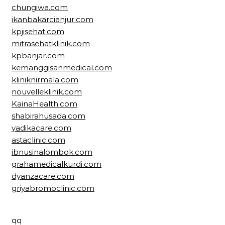
chungiwa.com
ikanbakarcianjur.com
kpjisehat.com
mitrasehatklinik.com
kpbanjar.com
kemanggisanmedical.com
kliniknirmala.com
nouvelleklinik.com
KainaHealth.com
shabirahusada.com
yadikacare.com
astaclinic.com
ibnusinalombok.com
grahamedicalkurdi.com
dyanzacare.com
griyabromoclinic.com
qq