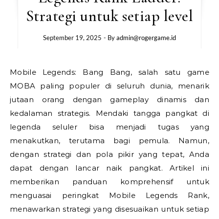
Strategi untuk setiap level
September 19, 2025
- By
admin@rogergame.id
Mobile Legends: Bang Bang, salah satu game
MOBA paling populer di seluruh dunia, menarik
jutaan orang dengan gameplay dinamis dan
kedalaman strategis. Mendaki tangga pangkat di
legenda seluler bisa menjadi tugas yang
menakutkan, terutama bagi pemula. Namun,
dengan strategi dan pola pikir yang tepat, Anda
dapat dengan lancar naik pangkat. Artikel ini
memberikan panduan komprehensif untuk
menguasai peringkat Mobile Legends Rank,
menawarkan strategi yang disesuaikan untuk setiap