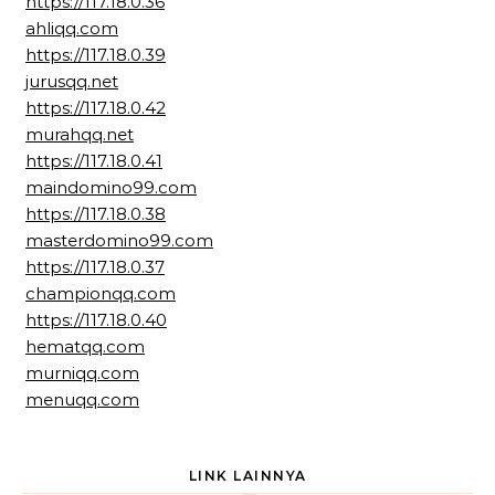
https://117.18.0.36
ahliqq.com
https://117.18.0.39
jurusqq.net
https://117.18.0.42
murahqq.net
https://117.18.0.41
maindomino99.com
https://117.18.0.38
masterdomino99.com
https://117.18.0.37
championqq.com
https://117.18.0.40
hematqq.com
murniqq.com
menuqq.com
LINK LAINNYA