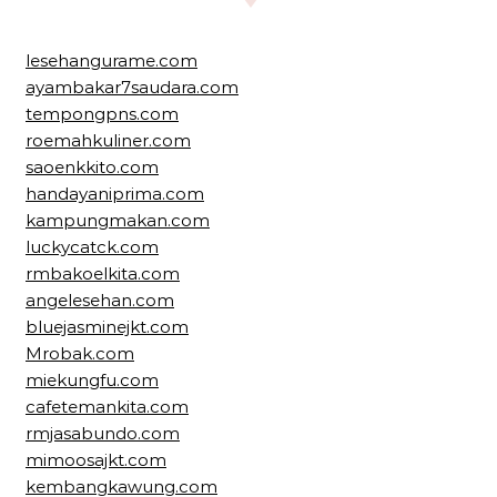
lesehangurame.com
ayambakar7saudara.com
tempongpns.com
roemahkuliner.com
saoenkkito.com
handayaniprima.com
kampungmakan.com
luckycatck.com
rmbakoelkita.com
angelesehan.com
bluejasminejkt.com
Mrobak.com
miekungfu.com
cafetemankita.com
rmjasabundo.com
mimoosajkt.com
kembangkawung.com