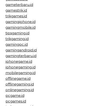
gameterbaru.id
gamestrik.id
trikgames.id
gamingiphone.id
gamingmobile.id
tipsgaming.id
trikgaming.id
gamingpc.id
gamingandroid.id
gamingterbaru.id
iphonegame.id
iphonegaming.id
mobilegaming.id
offlinegame.id
offlinegaming.id
onlinegaming.id
pcgame.id
pcgames.id