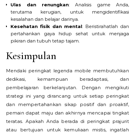
Ulas dan renungkan
: Analisis game Anda,
terutama kerugian, untuk mengidentifikasi
kesalahan dan belajar darinya.
Kesehatan fisik dan mental
: Beristirahatlah dan
pertahankan gaya hidup sehat untuk menjaga
pikiran dan tubuh tetap tajam.
Kesimpulan
Mendaki peringkat legenda mobile membutuhkan
dedikasi, kemampuan beradaptasi, dan
pembelajaran berkelanjutan. Dengan mengikuti
strategi ini yang dirancang untuk setiap peringkat
dan mempertahankan sikap positif dan proaktif,
pemain dapat maju dan akhirnya mencapai tingkat
teratas. Apakah Anda berada di peringkat prajurit
atau bertujuan untuk kemuliaan mistis, ingatlah