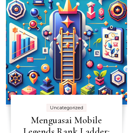
Uncategorized
Menguasai Mobile
Legends Rank Ladder: