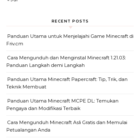
RECENT POSTS
Panduan Utama untuk Menjelajahi Game Minecraft di
Friv.cm
Cara Mengunduh dan Menginstal Minecraft 1.21.03:
Panduan Langkah demi Langkah
Panduan Utama Minecraft Papercraft: Tip, Trik, dan
Teknik Membuat
Panduan Utama Minecraft MCPE DL: Temukan
Pengaya dan Modifikasi Terbaik
Cara Mengunduh Minecraft Asli Gratis dan Memulai
Petualangan Anda