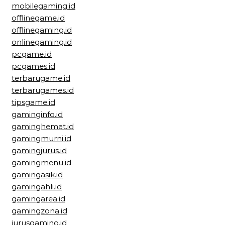
mobilegaming.id
offlinegame.id
offlinegaming.id
onlinegaming.id
pcgame.id
pcgames.id
terbarugame.id
terbarugames.id
tipsgame.id
gaminginfo.id
gaminghemat.id
gamingmurni.id
gamingjurus.id
gamingmenu.id
gamingasik.id
gamingahli.id
gamingarea.id
gamingzona.id
jurusgaming.id