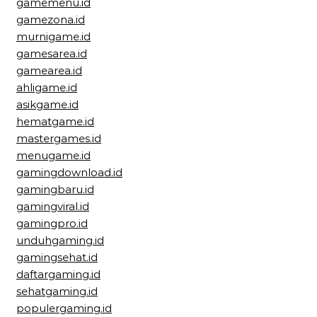
gamemenu.id
gamezona.id
murnigame.id
gamesarea.id
gamearea.id
ahligame.id
asikgame.id
hematgame.id
mastergames.id
menugame.id
gamingdownload.id
gamingbaru.id
gamingviral.id
gamingpro.id
unduhgaming.id
gamingsehat.id
daftargaming.id
sehatgaming.id
populergaming.id