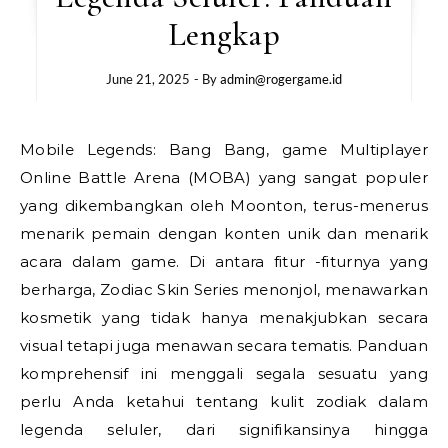
Lengkap
June 21, 2025
- By
admin@rogergame.id
Mobile Legends: Bang Bang, game Multiplayer
Online Battle Arena (MOBA) yang sangat populer
yang dikembangkan oleh Moonton, terus-menerus
menarik pemain dengan konten unik dan menarik
acara dalam game. Di antara fitur -fiturnya yang
berharga, Zodiac Skin Series menonjol, menawarkan
kosmetik yang tidak hanya menakjubkan secara
visual tetapi juga menawan secara tematis. Panduan
komprehensif ini menggali segala sesuatu yang
perlu Anda ketahui tentang kulit zodiak dalam
legenda seluler, dari signifikansinya hingga