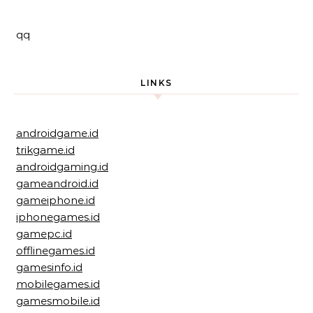
qq
LINKS
androidgame.id
trikgame.id
androidgaming.id
gameandroid.id
gameiphone.id
iphonegames.id
gamepc.id
offlinegames.id
gamesinfo.id
mobilegames.id
gamesmobile.id