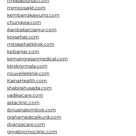
rmjasabundo.com
mimoosajkt.com
kembangkawung.com
chungiwa.com
ikanbakarcianjur.com
kpjisehat.com
mitrasehatklinik.com
kpbanjar.com
kemanggisanmedical.com
kliniknirmala.com
nouvelleklinik.com
KainaHealth.com
shabirahusada.com
yadikacare.com
astaclinic.com
ibnusinalombok.com
grahamedicalkurdi.com
dyanzacare.com
griyabromoclinic.com