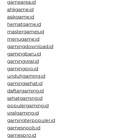
gamearea.id
ahligame.id
asikgame.id
hematgame.id
mastergames.id
menugame.id
gamingdownload.id
gamingbaru.id
gamingviral.id
gamingpro.id
unduhgaming.id
gamingsehat.id
daftargaming.id
sehatgaming.id
populergaming.id
viralgaming.id
gamingterpopuler.id
gamesnoob.id
gamespro.id