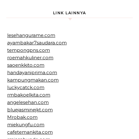
LINK LAINNYA
lesehangurame.com
ayambakar7saudara.com
tempongpns.com
roemahkuliner.com
saoenkkito.com
handayaniprima.com
kampungmakan.com
luckycatck.com
rmbakoelkita.com
angelesehan.com
bluejasminejkt.com
Mrobak.com
miekungfu.com
cafetemankita.com