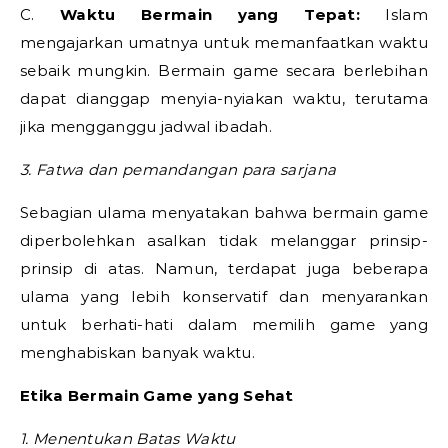
C.
Waktu Bermain yang Tepat:
Islam
mengajarkan umatnya untuk memanfaatkan waktu
sebaik mungkin. Bermain game secara berlebihan
dapat dianggap menyia-nyiakan waktu, terutama
jika mengganggu jadwal ibadah.
3. Fatwa dan pemandangan para sarjana
Sebagian ulama menyatakan bahwa bermain game
diperbolehkan asalkan tidak melanggar prinsip-
prinsip di atas. Namun, terdapat juga beberapa
ulama yang lebih konservatif dan menyarankan
untuk berhati-hati dalam memilih game yang
menghabiskan banyak waktu.
Etika Bermain Game yang Sehat
1. Menentukan Batas Waktu