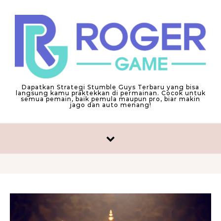
Skip to content
Dapatkan Strategi Stumble Guys Terbaru yang bisa
langsung kamu praktekkan di permainan. Cocok untuk
semua pemain, baik pemula maupun pro, biar makin
jago dan auto menang!