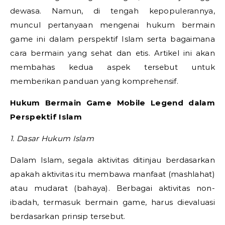
dewasa. Namun, di tengah kepopulerannya,
muncul pertanyaan mengenai hukum bermain
game ini dalam perspektif Islam serta bagaimana
cara bermain yang sehat dan etis. Artikel ini akan
membahas kedua aspek tersebut untuk
memberikan panduan yang komprehensif.
Hukum Bermain Game Mobile Legend dalam
Perspektif Islam
1. Dasar Hukum Islam
Dalam Islam, segala aktivitas ditinjau berdasarkan
apakah aktivitas itu membawa manfaat (mashlahat)
atau mudarat (bahaya). Berbagai aktivitas non-
ibadah, termasuk bermain game, harus dievaluasi
berdasarkan prinsip tersebut.