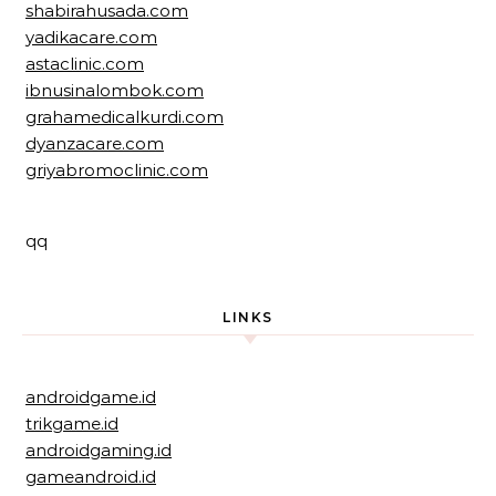
shabirahusada.com
yadikacare.com
astaclinic.com
ibnusinalombok.com
grahamedicalkurdi.com
dyanzacare.com
griyabromoclinic.com
qq
LINKS
androidgame.id
trikgame.id
androidgaming.id
gameandroid.id