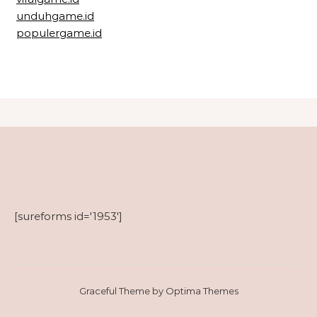
unduhgame.id
populergame.id
[sureforms id='1953']
Graceful Theme by
Optima Themes