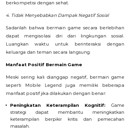
berkompetisi dengan sehat.
4. Tidak Menyebabkan Dampak Negatif Sosial
Sadarilah bahwa bermain game secara berlebihan
dapat mengisolasi diri dari lingkungan sosial.
Luangkan waktu untuk berinteraksi dengan
keluarga dan teman secara langsung.
Manfaat Positif Bermain Game
Meski sering kali dianggap negatif, bermain game
seperti Mobile Legend juga memiliki beberapa
manfaat positif jika dilakukan dengan benar:
Peningkatan Keterampilan Kognitif:
Game
strategi dapat membantu meningkatkan
keterampilan berpikir kritis dan pemecahan
masalah.