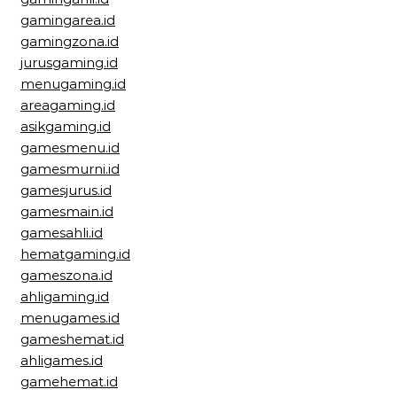
gamingarea.id
gamingzona.id
jurusgaming.id
menugaming.id
areagaming.id
asikgaming.id
gamesmenu.id
gamesmurni.id
gamesjurus.id
gamesmain.id
gamesahli.id
hematgaming.id
gameszona.id
ahligaming.id
menugames.id
gameshemat.id
ahligames.id
gamehemat.id