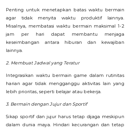
Penting untuk menetapkan batas waktu bermain
agar tidak menyita waktu produktif lainnya.
Misalnya, membatasi waktu bermain maksimal 1-2
jam per hari dapat membantu menjaga
keseimbangan antara hiburan dan kewajiban
lainnya.
2. Membuat Jadwal yang Teratur
Integrasikan waktu bermain game dalam rutinitas
harian agar tidak mengganggu aktivitas lain yang
lebih prioritas, seperti belajar atau bekerja.
3. Bermain dengan Jujur dan Sportif
Sikap sportif dan jujur harus tetap dijaga meskipun
dalam dunia maya. Hindari kecurangan dan tetap