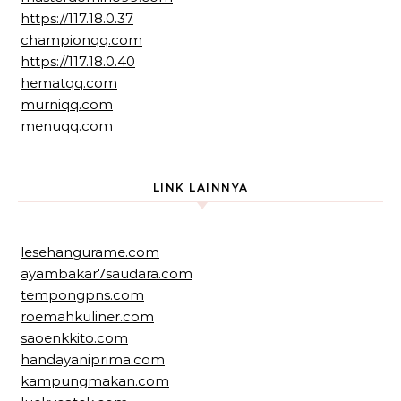
https://117.18.0.37
championqq.com
https://117.18.0.40
hematqq.com
murniqq.com
menuqq.com
LINK LAINNYA
lesehangurame.com
ayambakar7saudara.com
tempongpns.com
roemahkuliner.com
saoenkkito.com
handayaniprima.com
kampungmakan.com