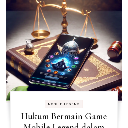
MOBILE LEGEND
Hukum Bermain Game
Mobile Legend dalam