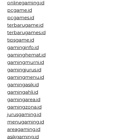
onlinegaming.id
pcgame.id
pcgames.id
terbarugame.id
terbarugames.id
tipsgame.id
gaminginfo.id
gaminghemat.id
gamingmurni.id
gamingjurus.id
gamingmenu.id
gamingasik.id
gamingahli.id
gamingarea.id
gamingzona.id
jurusgaming.id
menugaming.id
areagaming.id
asikgaming.id