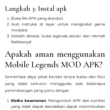
Langkah 3: Instal apk
Buka file APK yang diunduh.
Ikuti instruksi di layar untuk menginstal game
modded.
Setelah diinstal, buka legenda seluler dan nikmati
fasilitasnya!
Apakah aman menggunakan
Mobile Legends MOD APK?
Sementara daya pikat berlian tanpa batas dan fitur
yang tidak terkunci menggoda, ada beberapa
pertimbangan yang perlu diingat:
Risiko keamanan
: Mengunduh APK dari sumber
yang tidak dapat diandalkan dapat menimbulkan