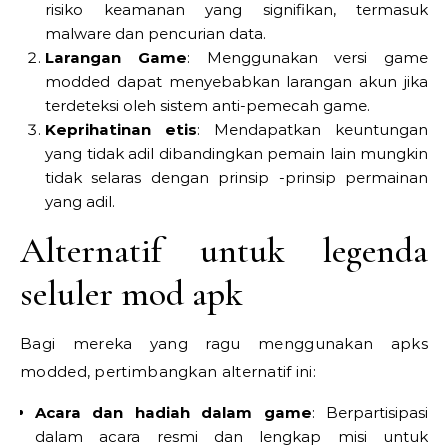
risiko keamanan yang signifikan, termasuk
malware dan pencurian data.
Larangan Game
: Menggunakan versi game
modded dapat menyebabkan larangan akun jika
terdeteksi oleh sistem anti-pemecah game.
Keprihatinan etis
: Mendapatkan keuntungan
yang tidak adil dibandingkan pemain lain mungkin
tidak selaras dengan prinsip -prinsip permainan
yang adil.
Alternatif untuk legenda
seluler mod apk
Bagi mereka yang ragu menggunakan apks
modded, pertimbangkan alternatif ini:
Acara dan hadiah dalam game
: Berpartisipasi
dalam acara resmi dan lengkap misi untuk