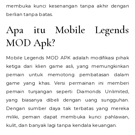
membuka kunci kesenangan tanpa akhir dengan
berlian tanpa batas.
Apa itu Mobile Legends
MOD Apk?
Mobile Legends MOD APK adalah modifikasi pihak
ketiga dari klien game asli, yang memungkinkan
pemain untuk memotong pembatasan dalam
game yang khas. Versi permainan ini memberi
pemain tunjangan seperti Diamonds Unlimited,
yang biasanya dibeli dengan uang sungguhan.
Dengan sumber daya tak terbatas yang mereka
miliki, pemain dapat membuka kunci pahlawan,
kulit, dan banyak lagi tanpa kendala keuangan.