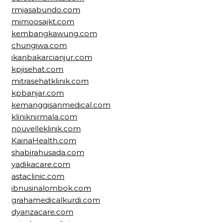
rmjasabundo.com
mimoosajkt.com
kembangkawung.com
chungiwa.com
ikanbakarcianjur.com
kpjisehat.com
mitrasehatklinik.com
kpbanjar.com
kemanggisanmedical.com
kliniknirmala.com
nouvelleklinik.com
KainaHealth.com
shabirahusada.com
yadikacare.com
astaclinic.com
ibnusinalombok.com
grahamedicalkurdi.com
dyanzacare.com