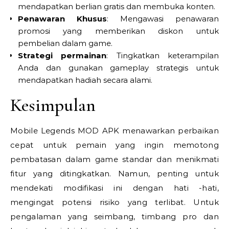
mendapatkan berlian gratis dan membuka konten.
Penawaran Khusus
: Mengawasi penawaran
promosi yang memberikan diskon untuk
pembelian dalam game.
Strategi permainan
: Tingkatkan keterampilan
Anda dan gunakan gameplay strategis untuk
mendapatkan hadiah secara alami.
Kesimpulan
Mobile Legends MOD APK menawarkan perbaikan
cepat untuk pemain yang ingin memotong
pembatasan dalam game standar dan menikmati
fitur yang ditingkatkan. Namun, penting untuk
mendekati modifikasi ini dengan hati -hati,
mengingat potensi risiko yang terlibat. Untuk
pengalaman yang seimbang, timbang pro dan