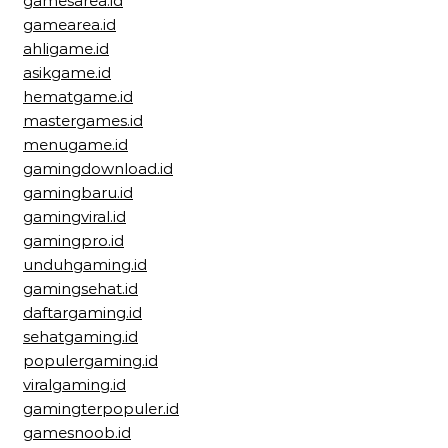
gamesarea.id
gamearea.id
ahligame.id
asikgame.id
hematgame.id
mastergames.id
menugame.id
gamingdownload.id
gamingbaru.id
gamingviral.id
gamingpro.id
unduhgaming.id
gamingsehat.id
daftargaming.id
sehatgaming.id
populergaming.id
viralgaming.id
gamingterpopuler.id
gamesnoob.id