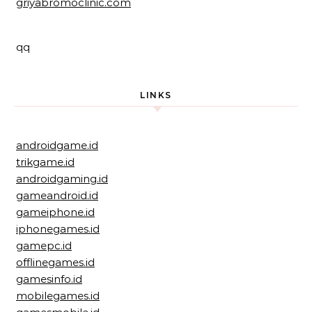
griyabromoclinic.com
qq
LINKS
androidgame.id
trikgame.id
androidgaming.id
gameandroid.id
gameiphone.id
iphonegames.id
gamepc.id
offlinegames.id
gamesinfo.id
mobilegames.id