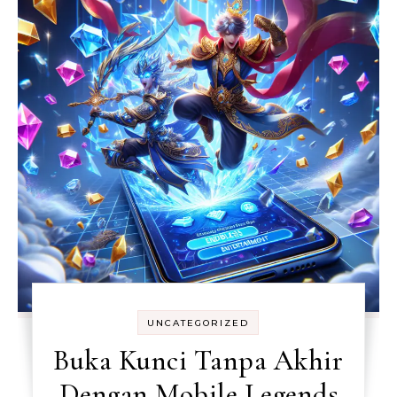
UNCATEGORIZED
Buka Kunci Tanpa Akhir
Dengan Mobile Legends