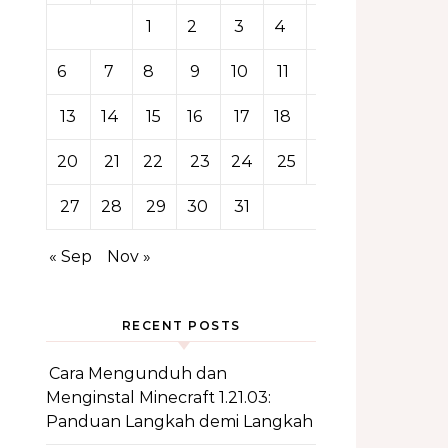
1
2
3
4
5
6
7
8
9
10
11
12
13
14
15
16
17
18
19
20
21
22
23
24
25
26
27
28
29
30
31
« Sep
Nov »
RECENT POSTS
Cara Mengunduh dan
Menginstal Minecraft 1.21.03:
Panduan Langkah demi Langkah