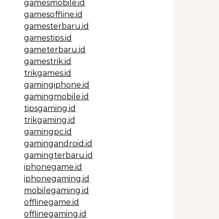
gamesmobile.id
gamesoffline.id
gamesterbaru.id
gamestips.id
gameterbaru.id
gamestrik.id
trikgames.id
gamingiphone.id
gamingmobile.id
tipsgaming.id
trikgaming.id
gamingpc.id
gamingandroid.id
gamingterbaru.id
iphonegame.id
iphonegaming.id
mobilegaming.id
offlinegame.id
offlinegaming.id