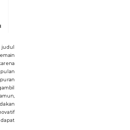
d
pemain
karena
pulan
mpuran
ambil
amun,
dakan
ovatif
apat