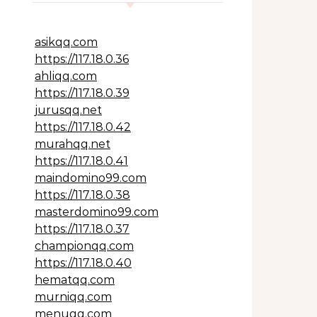
asikqq.com
https://117.18.0.36
ahliqq.com
https://117.18.0.39
jurusqq.net
https://117.18.0.42
murahqq.net
https://117.18.0.41
maindomino99.com
https://117.18.0.38
masterdomino99.com
https://117.18.0.37
championqq.com
https://117.18.0.40
hematqq.com
murniqq.com
menuqq.com