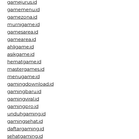
gamejurus.id
gamemenu.id
gamezona.id
murnigame.id
gamesarea.id
gamearea.id
ahligame.id
asikgame.id
hematgame.id
mastergames.id
menugame.id
gamingdownload.id
gamingbaru.id
gamingviral.id
gamingpro.id
unduhgaming.id
gamingsehat.id
daftargaming.id
sehatgaming.id