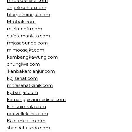
rmbakoelkita.com
angelesehan.com
bluejasminejkt.com
Mrobak.com
miekungfu.com
cafetemankita.com
rmjasabundo.com
mimoosajkt.com
kembangkawung.com
chungiwa.com
ikanbakarcianjur.com
kpjisehat.com
mitrasehatklinik.com
kpbanjar.com
kemanggisanmedical.com
kliniknirmala.com
nouvelleklinik.com
KainaHealth.com
shabirahusada.com