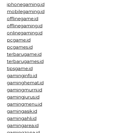
iphonegaming.id
mobilegaming.id
offlinegame.id
offlinegaming.id
onlinegaming.id
pcgame.id
pcgames.id
terbarugame.id
terbarugames.id
tipsgame.id
gaminginfo.id
gaminghemat.id
gamingmurni.id
gamingjurus.id
gamingmenu.id
gamingasik.id
gamingahli.id
gamingarea.id
gamingzona.id