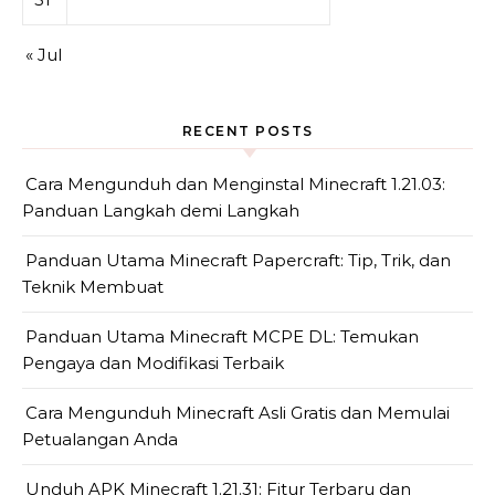
« Jul
RECENT POSTS
Cara Mengunduh dan Menginstal Minecraft 1.21.03:
Panduan Langkah demi Langkah
Panduan Utama Minecraft Papercraft: Tip, Trik, dan
Teknik Membuat
Panduan Utama Minecraft MCPE DL: Temukan
Pengaya dan Modifikasi Terbaik
Cara Mengunduh Minecraft Asli Gratis dan Memulai
Petualangan Anda
Unduh APK Minecraft 1.21.31: Fitur Terbaru dan