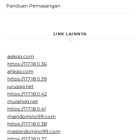
Panduan Pemasangan
LINK LAINNYA
asikqq.com
https://117.18.0.36
ahliqq.com
https://117.18.0.39
jurusqq.net
https://117.18.0.42
murahqq.net
https://117.18.0.41
maindomino99.com
https://117.18.0.38
masterdomino99.com
https://117.18.0.37