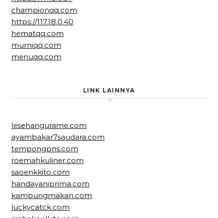
championqq.com
https://117.18.0.40
hematqq.com
murniqq.com
menuqq.com
LINK LAINNYA
lesehangurame.com
ayambakar7saudara.com
tempongpns.com
roemahkuliner.com
saoenkkito.com
handayaniprima.com
kampungmakan.com
luckycatck.com