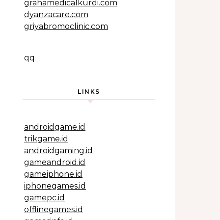
grahamedicalkurdi.com
dyanzacare.com
griyabromoclinic.com
qq
LINKS
androidgame.id
trikgame.id
androidgaming.id
gameandroid.id
gameiphone.id
iphonegames.id
gamepc.id
offlinegames.id