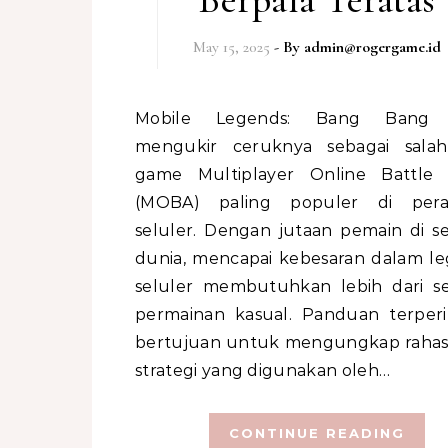
May 15, 2025
- By
admin@rogergame.id
Mobile Legends: Bang Bang telah
mengukir ceruknya sebagai sala
game Multiplayer Online Battle
(MOBA) paling populer di pera
seluler. Dengan jutaan pemain di s
dunia, mencapai kebesaran dalam l
seluler membutuhkan lebih dari s
permainan kasual. Panduan terperin
bertujuan untuk mengungkap rahas
strategi yang digunakan oleh…
CONTINUE READING