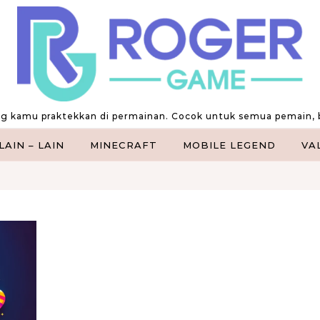
ng kamu praktekkan di permainan. Cocok untuk semua pemain, 
LAIN – LAIN
MINECRAFT
MOBILE LEGEND
VA