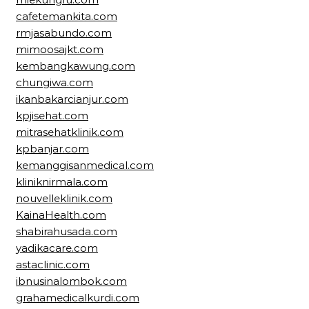
cafetemankita.com
rmjasabundo.com
mimoosajkt.com
kembangkawung.com
chungiwa.com
ikanbakarcianjur.com
kpjisehat.com
mitrasehatklinik.com
kpbanjar.com
kemanggisanmedical.com
kliniknirmala.com
nouvelleklinik.com
KainaHealth.com
shabirahusada.com
yadikacare.com
astaclinic.com
ibnusinalombok.com
grahamedicalkurdi.com