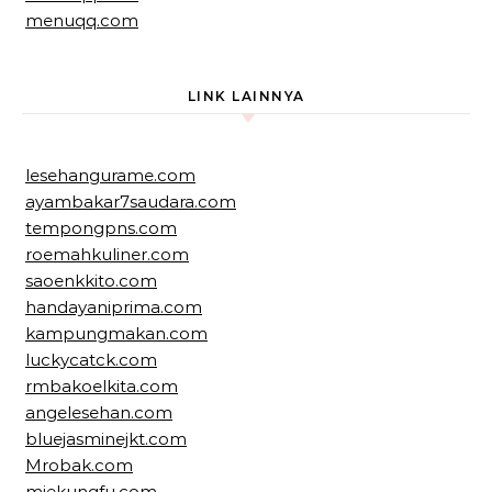
menuqq.com
LINK LAINNYA
lesehangurame.com
ayambakar7saudara.com
tempongpns.com
roemahkuliner.com
saoenkkito.com
handayaniprima.com
kampungmakan.com
luckycatck.com
rmbakoelkita.com
angelesehan.com
bluejasminejkt.com
Mrobak.com
miekungfu.com