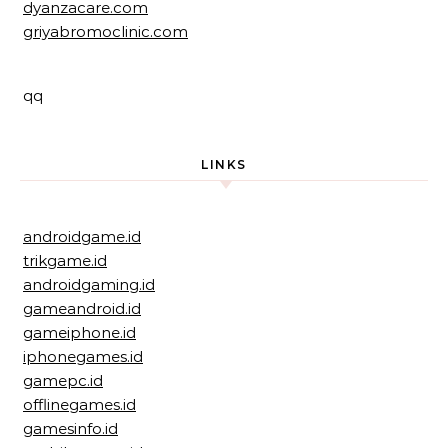
dyanzacare.com
griyabromoclinic.com
qq
LINKS
androidgame.id
trikgame.id
androidgaming.id
gameandroid.id
gameiphone.id
iphonegames.id
gamepc.id
offlinegames.id
gamesinfo.id