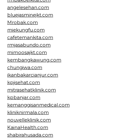
angelesehan.com
bluejasminejkt.com
Mrobak.com
miekungfu.com
cafetemankita.com
rmjasabundo.com
mimoosajkt.com
kembangkawung.com
chungiwa.com
ikanbakarcianjur.com
kpjisehat.com
mitrasehatklinik.com
kpbanjar.com
kemanggisanmedical.com
kliniknirmala.com
nouvelleklinik.com
KainaHealth.com
shabirahusada.com