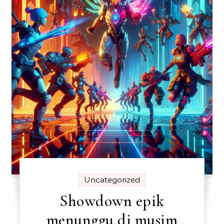
Uncategorized
Showdown epik
menunggu di musim