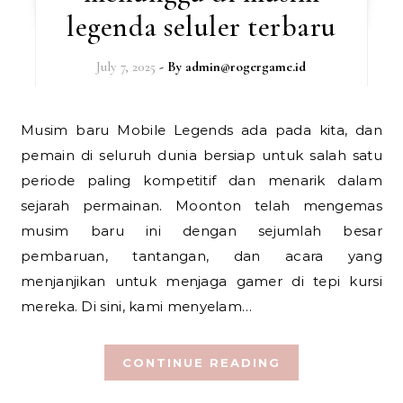
legenda seluler terbaru
July 7, 2025
- By
admin@rogergame.id
Musim baru Mobile Legends ada pada kita, dan
pemain di seluruh dunia bersiap untuk salah satu
periode paling kompetitif dan menarik dalam
sejarah permainan. Moonton telah mengemas
musim baru ini dengan sejumlah besar
pembaruan, tantangan, dan acara yang
menjanjikan untuk menjaga gamer di tepi kursi
mereka. Di sini, kami menyelam…
CONTINUE READING