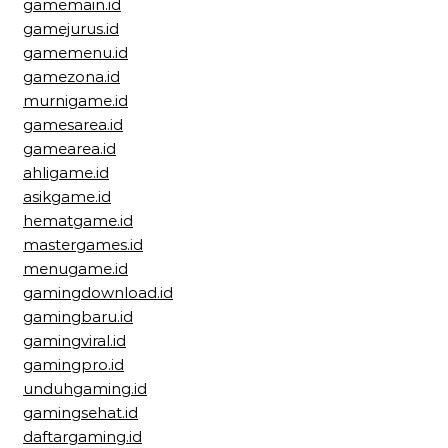
gamemain.id
gamejurus.id
gamemenu.id
gamezona.id
murnigame.id
gamesarea.id
gamearea.id
ahligame.id
asikgame.id
hematgame.id
mastergames.id
menugame.id
gamingdownload.id
gamingbaru.id
gamingviral.id
gamingpro.id
unduhgaming.id
gamingsehat.id
daftargaming.id