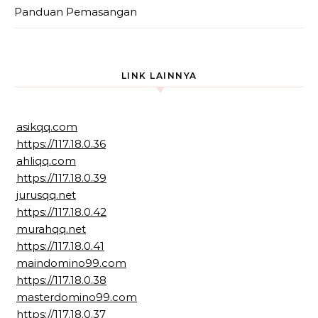
Panduan Pemasangan
LINK LAINNYA
asikqq.com
https://117.18.0.36
ahliqq.com
https://117.18.0.39
jurusqq.net
https://117.18.0.42
murahqq.net
https://117.18.0.41
maindomino99.com
https://117.18.0.38
masterdomino99.com
https://117.18.0.37