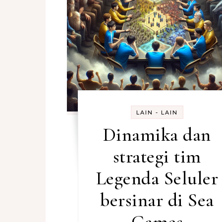
LAIN - LAIN
Dinamika dan
strategi tim
Legenda Seluler
bersinar di Sea
Games