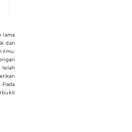
k dari
n ilmu.
dengan
telah
rikan
. Pada
rbukti