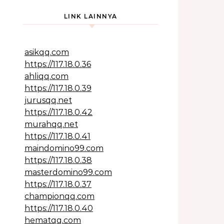
LINK LAINNYA
asikqq.com
https://117.18.0.36
ahliqq.com
https://117.18.0.39
jurusqq.net
https://117.18.0.42
murahqq.net
https://117.18.0.41
maindomino99.com
https://117.18.0.38
masterdomino99.com
https://117.18.0.37
championqq.com
https://117.18.0.40
hematqq.com