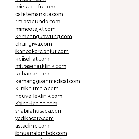
miekungfu.com
cafetemankita.com
rmjasabundo.com
mimoosajkt.com
kembangkawung.com
chungiwa.com
ikanbakarcianjur.com
kpjisehat.com
mitrasehatklinik.com
kpbanjar.com
kemanggisanmedical.com
kliniknirmala.com
nouvelleklinik.com
KainaHealth.com
shabirahusada.com
yadikacare.com
astaclinic.com
ibnusinalombok.com