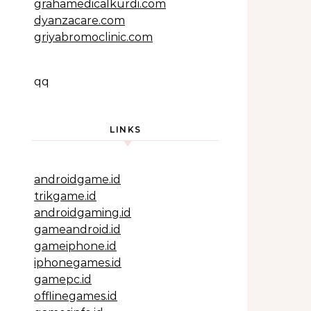
grahamedicalkurdi.com
dyanzacare.com
griyabromoclinic.com
qq
LINKS
androidgame.id
trikgame.id
androidgaming.id
gameandroid.id
gameiphone.id
iphonegames.id
gamepc.id
offlinegames.id