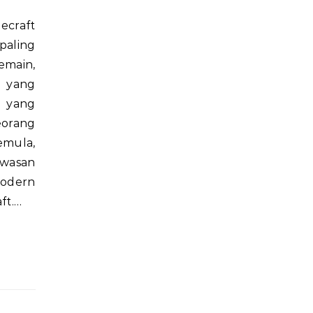
paling
main,
a yang
i yang
orang
emula,
wasan
odern
ft.…