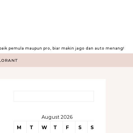
baik pemula maupun pro, biar makin jago dan auto menang!
LORANT
Search for:
August 2026
M
T
W
T
F
S
S