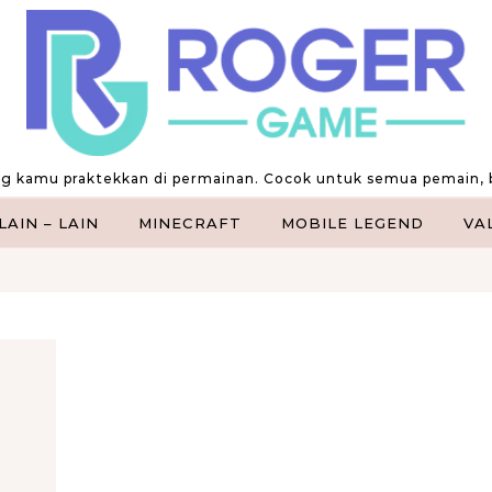
ng kamu praktekkan di permainan. Cocok untuk semua pemain, 
LAIN – LAIN
MINECRAFT
MOBILE LEGEND
VA