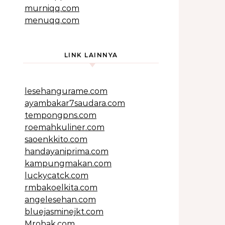
murniqq.com
menuqq.com
LINK LAINNYA
lesehangurame.com
ayambakar7saudara.com
tempongpns.com
roemahkuliner.com
saoenkkito.com
handayaniprima.com
kampungmakan.com
luckycatck.com
rmbakoelkita.com
angelesehan.com
bluejasminejkt.com
Mrobak.com