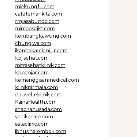
miekungfu.com
cafetemankita.com
rmjasabundo.com
mimoosajkt.com
kembangkawung.com
chungiwa.com
ikanbakarcianjur.com
kpjisehat.com
mitrasehatklinik.com
kpbanjar.com
kemanggisanmedical.com
kliniknirmala.com
nouvelleklinik.com
KainaHealth.com
shabirahusada.com
yadikacare.com
astaclinic.com
ibnusinalombok.com