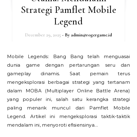
Strategi Pamflet Mobile
Legend
December 29, 2025
- By
admin@rogergame.id
Mobile Legends: Bang Bang telah menguasai
dunia game dengan pertarungan seru dan
gameplay dinamis. Saat pemain terus
mengeksplorasi berbagai strategi yang tertanam
dalam MOBA (Multiplayer Online Battle Arena)
yang populer ini, salah satu kerangka strategi
paling menarik muncul dari Pamflet Mobile
Legend. Artikel ini mengeksplorasi taktik-taktik
mendalam ini, menyoroti efisiensinya…