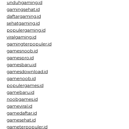
unduhgaming.id
gamingsehat.id
daftargaming.id
sehatgaming.id
populergaming.id
viralgaming.id
gamingterpopuler.id
gamesnoob.id
gamespro.id
gamesbaru.id
gamesdownload.id
gamenoob.id
populergames.id
gamebaru.id
noobgames.id
gameviral.id
gamedaftar.id
gamesehat.id
gameterpopuler.id