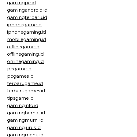
gamingpc.id
gamingandroid.id
gamingterbaru.id
iphonegame.id
iphonegaming.id
mobilegaming.id
offlinegame.id
offlinegaming.id
onlinegaming.id
pcgame.id
pcgames.id
terbarugame.id
terbarugames.id
tipsgame.id
gaminginfo.id
gaminghemat.id
gamingmurni.id
gamingjurus.id
gamingmenu.id