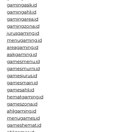
gamingasik.id
gamingahli.id
gamingarea.id
gamingzona.id
jurusgaming.id
menugaming.id
areagaming.id
asikgaming.id
gamesmenu.id
gamesmurni.id
gamesjurus.id
gamesmain.id
gamesahli.id
hematgaming.id
gameszona.id
ahligaming.id
menugames.id
gameshemat.id