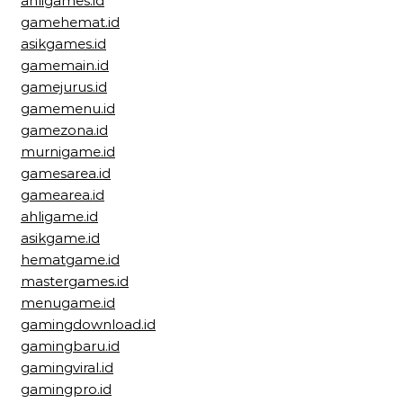
ahligames.id
gamehemat.id
asikgames.id
gamemain.id
gamejurus.id
gamemenu.id
gamezona.id
murnigame.id
gamesarea.id
gamearea.id
ahligame.id
asikgame.id
hematgame.id
mastergames.id
menugame.id
gamingdownload.id
gamingbaru.id
gamingviral.id
gamingpro.id