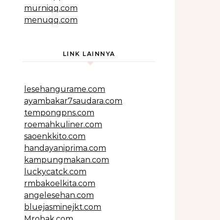
murniqq.com
menuqq.com
LINK LAINNYA
lesehangurame.com
ayambakar7saudara.com
tempongpns.com
roemahkuliner.com
saoenkkito.com
handayaniprima.com
kampungmakan.com
luckycatck.com
rmbakoelkita.com
angelesehan.com
bluejasminejkt.com
Mrobak.com