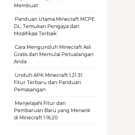
Membuat
Panduan Utama Minecraft MCPE
DL: Temukan Pengaya dan
Modifikasi Terbaik
Cara Mengunduh Minecraft Asli
Gratis dan Memulai Petualangan
Anda
Unduh APK Minecraft 1.21.31:
Fitur Terbaru dan Panduan
Pemasangan
Menjelajahi Fitur dan
Pembaruan Baru yang Menarik
di Minecraft 1.16.20