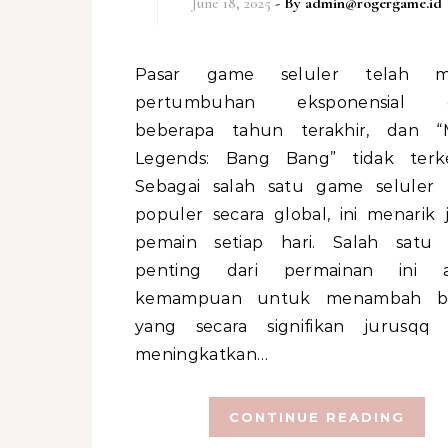
June 18, 2025
- By
admin@rogergame.id
Pasar game seluler telah melihat
pertumbuhan eksponensial 
beberapa tahun terakhir, dan “
Legends: Bang Bang” tidak terke
Sebagai salah satu game seluler 
populer secara global, ini menarik 
pemain setiap hari. Salah satu
penting dari permainan ini a
kemampuan untuk menambah ber
yang secara signifikan jurusqq
meningkatkan…
CONTINUE READING