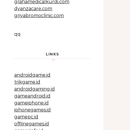
grahamedicalkurdi.com
dyanzacare.com
griyabromoclinic.com
qq
LINKS
androidgame.id
trikgame.id
androidgaming.id
gameandroid.id
gameiphone.id
iphonegames.id
gamepc.id
offlinegames.id