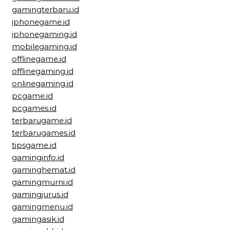
gamingterbaru.id
iphonegame.id
iphonegaming.id
mobilegaming.id
offlinegame.id
offlinegaming.id
onlinegaming.id
pcgame.id
pcgames.id
terbarugame.id
terbarugames.id
tipsgame.id
gaminginfo.id
gaminghemat.id
gamingmurni.id
gamingjurus.id
gamingmenu.id
gamingasik.id