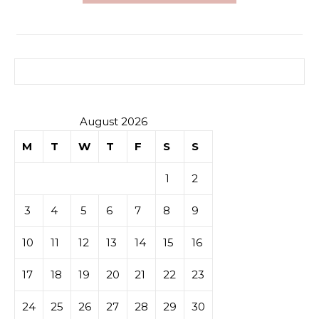
Search for:
August 2026
M
T
W
T
F
S
S
1
2
3
4
5
6
7
8
9
10
11
12
13
14
15
16
17
18
19
20
21
22
23
24
25
26
27
28
29
30