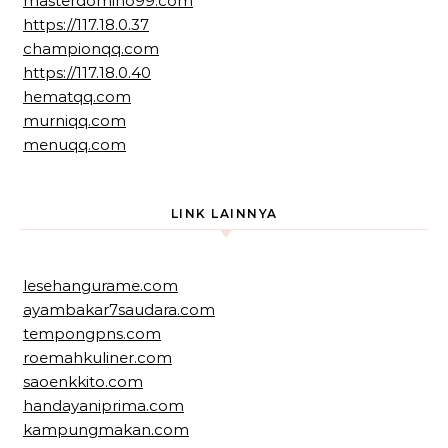
masterdomino99.com
https://117.18.0.37
championqq.com
https://117.18.0.40
hematqq.com
murniqq.com
menuqq.com
LINK LAINNYA
lesehangurame.com
ayambakar7saudara.com
tempongpns.com
roemahkuliner.com
saoenkkito.com
handayaniprima.com
kampungmakan.com