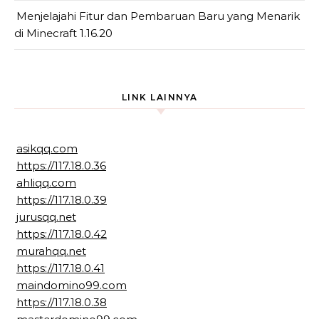
Menjelajahi Fitur dan Pembaruan Baru yang Menarik
di Minecraft 1.16.20
LINK LAINNYA
asikqq.com
https://117.18.0.36
ahliqq.com
https://117.18.0.39
jurusqq.net
https://117.18.0.42
murahqq.net
https://117.18.0.41
maindomino99.com
https://117.18.0.38