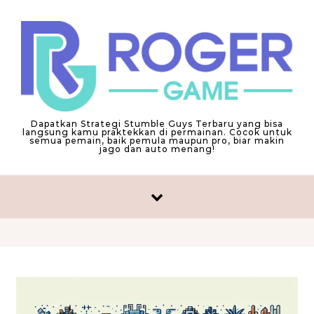
Skip to content
Dapatkan Strategi Stumble Guys Terbaru yang bisa
langsung kamu praktekkan di permainan. Cocok untuk
semua pemain, baik pemula maupun pro, biar makin
jago dan auto menang!