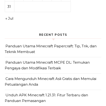
31
« Jul
RECENT POSTS
Panduan Utama Minecraft Papercraft: Tip, Trik, dan
Teknik Membuat
Panduan Utama Minecraft MCPE DL: Temukan
Pengaya dan Modifikasi Terbaik
Cara Mengunduh Minecraft Asli Gratis dan Memulai
Petualangan Anda
Unduh APK Minecraft 1.21.31: Fitur Terbaru dan
Panduan Pemasangan