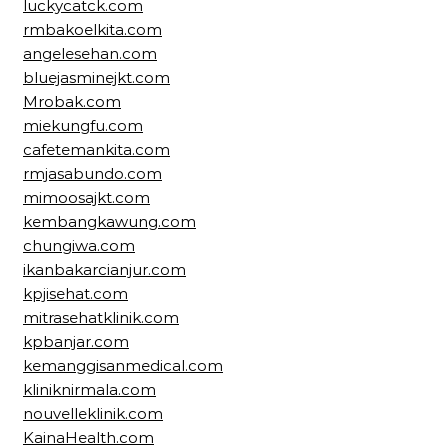
luckycatck.com
rmbakoelkita.com
angelesehan.com
bluejasminejkt.com
Mrobak.com
miekungfu.com
cafetemankita.com
rmjasabundo.com
mimoosajkt.com
kembangkawung.com
chungiwa.com
ikanbakarcianjur.com
kpjisehat.com
mitrasehatklinik.com
kpbanjar.com
kemanggisanmedical.com
kliniknirmala.com
nouvelleklinik.com
KainaHealth.com