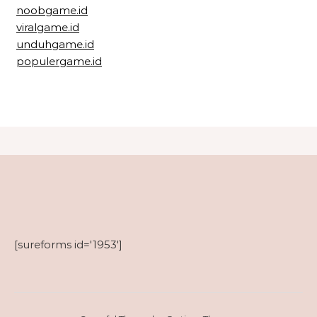
noobgame.id
viralgame.id
unduhgame.id
populergame.id
[sureforms id='1953']