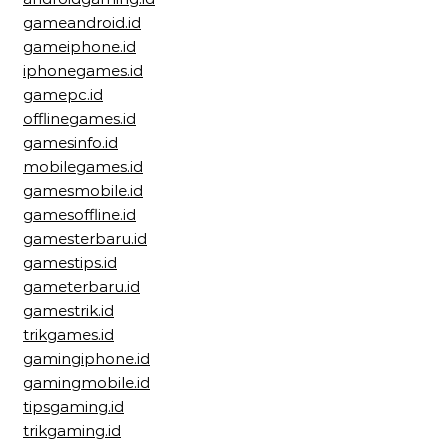
gameandroid.id
gameiphone.id
iphonegames.id
gamepc.id
offlinegames.id
gamesinfo.id
mobilegames.id
gamesmobile.id
gamesoffline.id
gamesterbaru.id
gamestips.id
gameterbaru.id
gamestrik.id
trikgames.id
gamingiphone.id
gamingmobile.id
tipsgaming.id
trikgaming.id