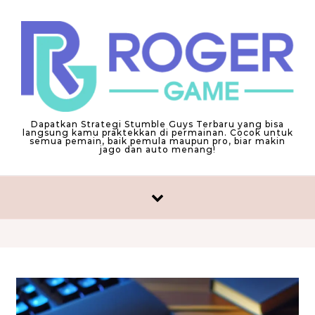
Skip to content
Dapatkan Strategi Stumble Guys Terbaru yang bisa
langsung kamu praktekkan di permainan. Cocok untuk
semua pemain, baik pemula maupun pro, biar makin
jago dan auto menang!