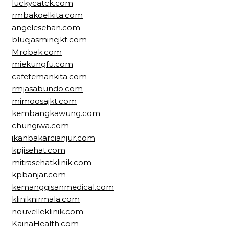
luckycatck.com
rmbakoelkita.com
angelesehan.com
bluejasminejkt.com
Mrobak.com
miekungfu.com
cafetemankita.com
rmjasabundo.com
mimoosajkt.com
kembangkawung.com
chungiwa.com
ikanbakarcianjur.com
kpjisehat.com
mitrasehatklinik.com
kpbanjar.com
kemanggisanmedical.com
kliniknirmala.com
nouvelleklinik.com
KainaHealth.com