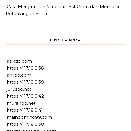
Cara Mengunduh Minecraft Asli Gratis dan Memulai
Petualangan Anda
LINK LAINNYA
asikqq.com
https://117.18.0.36
ahliqq.com
https://117.18.0.39
jurusqq.net
https://117.18.0.42
murahqq.net
https://117.18.0.41
maindomino99.com
https://117.18.0.38