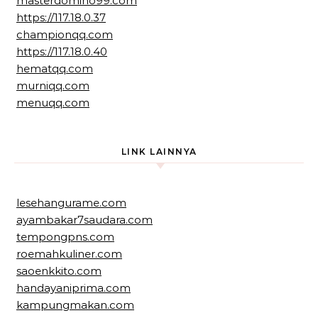
masterdomino99.com
https://117.18.0.37
championqq.com
https://117.18.0.40
hematqq.com
murniqq.com
menuqq.com
LINK LAINNYA
lesehangurame.com
ayambakar7saudara.com
tempongpns.com
roemahkuliner.com
saoenkkito.com
handayaniprima.com
kampungmakan.com