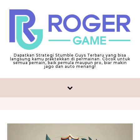
Skip to content
Dapatkan Strategi Stumble Guys Terbaru yang bisa
langsung kamu praktekkan di permainan. Cocok untuk
semua pemain, baik pemula maupun pro, biar makin
jago dan auto menang!