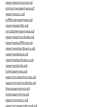
gameiphone.id
iphonegames.id
gamepc.id
offlinegames.id
gamesinfo.id
mobilegames.id
gamesmobile.id
gamesoffline.id
gamesterbaru.id
gamestips.id
gameterbaru.id
gamestrik.id
trikgames.id
gamingiphone.id
gamingmobile.id
tipsgaming.id
trikgaming.id
gamingpc.id
gamingandroid.id