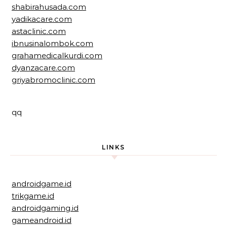
shabirahusada.com
yadikacare.com
astaclinic.com
ibnusinalombok.com
grahamedicalkurdi.com
dyanzacare.com
griyabromoclinic.com
qq
LINKS
androidgame.id
trikgame.id
androidgaming.id
gameandroid.id