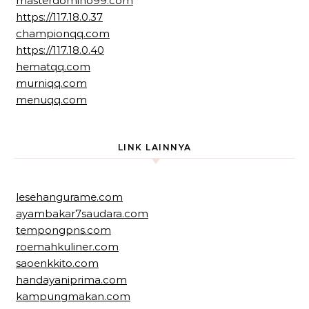
masterdomino99.com
https://117.18.0.37
championqq.com
https://117.18.0.40
hematqq.com
murniqq.com
menuqq.com
LINK LAINNYA
lesehangurame.com
ayambakar7saudara.com
tempongpns.com
roemahkuliner.com
saoenkkito.com
handayaniprima.com
kampungmakan.com