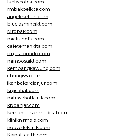
luckycatck.com
rmbakoelkita.com
angelesehan.com
bluejasminejkt.com
Mrobak.com
miekungfu.com
cafetemankita.com
rmjasabundo.com
mimoosajkt.com
kembangkawung.com
chungiwa.com
ikanbakarcianjur.com
kpjisehat.com
mitrasehatklinik.com
kpbanjar.com
kemanggisanmedical.com
kliniknirmala.com
nouvelleklinik.com
KainaHealth.com