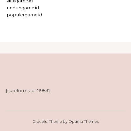
viralgame.id
unduhgame.id
populergame.id
[sureforms id='1953']
Graceful Theme by
Optima Themes