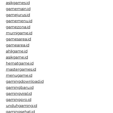
asikgames.id
gamemain.id
gamejurus.id
gamemenu.id
gamezona.id
murnigame.id
gamesarea.id
gamearea.id
ahligame.id
asikgame.id
hematgame.id
mastergames.id
menugame.id
gamingdownload.id
gamingbaru.id
gamingviral.id
gamingpro.id
unduhgaming.id
gamingsehat.id