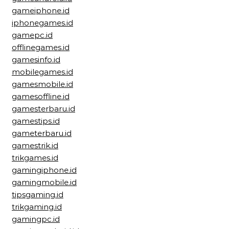
gameiphone.id
iphonegames.id
gamepc.id
offlinegames.id
gamesinfo.id
mobilegames.id
gamesmobile.id
gamesoffline.id
gamesterbaru.id
gamestips.id
gameterbaru.id
gamestrik.id
trikgames.id
gamingiphone.id
gamingmobile.id
tipsgaming.id
trikgaming.id
gamingpc.id