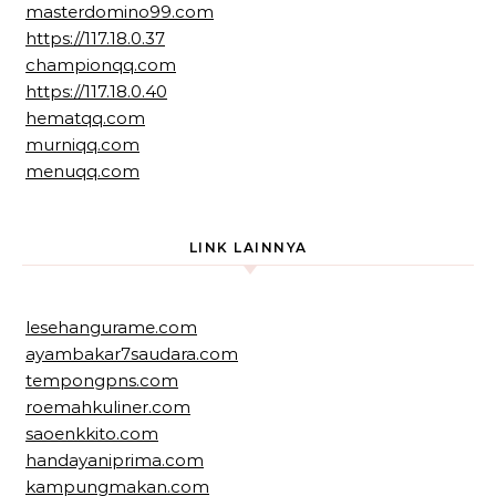
masterdomino99.com
https://117.18.0.37
championqq.com
https://117.18.0.40
hematqq.com
murniqq.com
menuqq.com
LINK LAINNYA
lesehangurame.com
ayambakar7saudara.com
tempongpns.com
roemahkuliner.com
saoenkkito.com
handayaniprima.com
kampungmakan.com