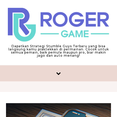
Skip to content
Dapatkan Strategi Stumble Guys Terbaru yang bisa
langsung kamu praktekkan di permainan. Cocok untuk
semua pemain, baik pemula maupun pro, biar makin
jago dan auto menang!