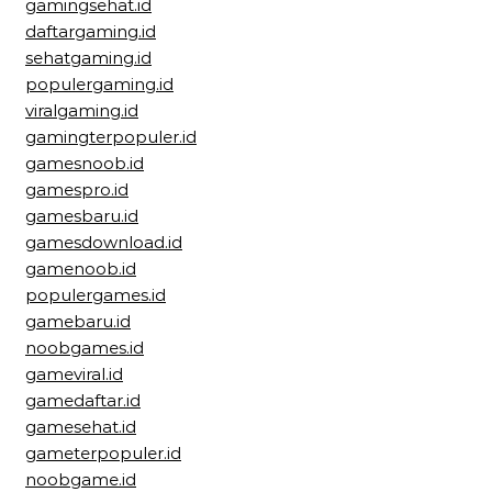
gamingsehat.id
daftargaming.id
sehatgaming.id
populergaming.id
viralgaming.id
gamingterpopuler.id
gamesnoob.id
gamespro.id
gamesbaru.id
gamesdownload.id
gamenoob.id
populergames.id
gamebaru.id
noobgames.id
gameviral.id
gamedaftar.id
gamesehat.id
gameterpopuler.id
noobgame.id