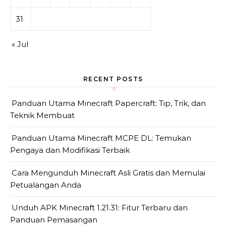
31
« Jul
RECENT POSTS
Panduan Utama Minecraft Papercraft: Tip, Trik, dan
Teknik Membuat
Panduan Utama Minecraft MCPE DL: Temukan
Pengaya dan Modifikasi Terbaik
Cara Mengunduh Minecraft Asli Gratis dan Memulai
Petualangan Anda
Unduh APK Minecraft 1.21.31: Fitur Terbaru dan
Panduan Pemasangan