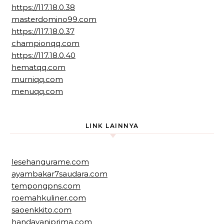
https://117.18.0.38
masterdomino99.com
https://117.18.0.37
championqq.com
https://117.18.0.40
hematqq.com
murniqq.com
menuqq.com
LINK LAINNYA
lesehangurame.com
ayambakar7saudara.com
tempongpns.com
roemahkuliner.com
saoenkkito.com
handayaniprima.com