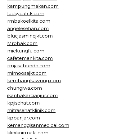
kampungmakan.com
luckycatck.com
rmbakoelkita.com
angelesehan.com
bluejasminejkt.com
Mrobak.com
miekungfu.com
cafetemankita.com
rmjasabundo.com
mimoosajkt.com
kembangkawung.com
chungiwa.com
ikanbakarcianjur.com
kpjisehat.com
mitrasehatklinik.com
kpbanjar.com
kemanggisanmedical.com
kliniknirmala.com