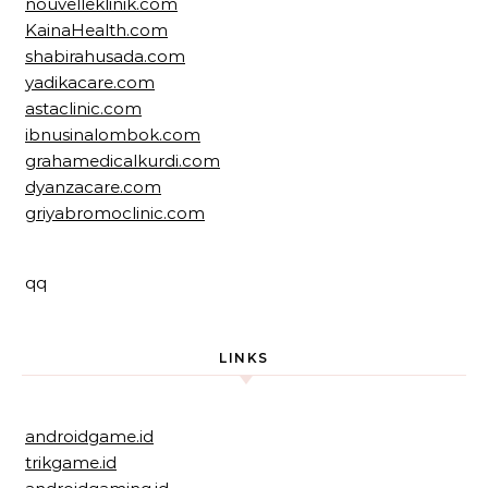
nouvelleklinik.com
KainaHealth.com
shabirahusada.com
yadikacare.com
astaclinic.com
ibnusinalombok.com
grahamedicalkurdi.com
dyanzacare.com
griyabromoclinic.com
qq
LINKS
androidgame.id
trikgame.id