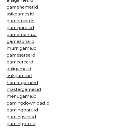
ahligames.id
gamehemat.id
asikgames.id
gamemain.id
gamejurus.id
gamemenu.id
gamezona.id
murnigame.id
gamesarea.id
gamearea.id
ahligame.id
asikgame.id
hematgame.id
mastergames.id
menugame.id
gamingdownload.id
gamingbaru.id
gamingviral.id
gamingpro.id