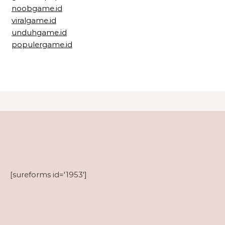
noobgame.id
viralgame.id
unduhgame.id
populergame.id
[sureforms id='1953']