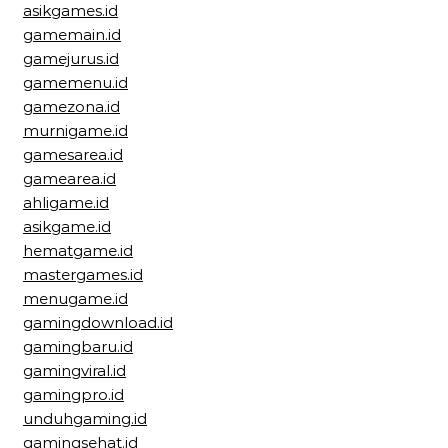
asikgames.id
gamemain.id
gamejurus.id
gamemenu.id
gamezona.id
murnigame.id
gamesarea.id
gamearea.id
ahligame.id
asikgame.id
hematgame.id
mastergames.id
menugame.id
gamingdownload.id
gamingbaru.id
gamingviral.id
gamingpro.id
unduhgaming.id
gamingsehat.id