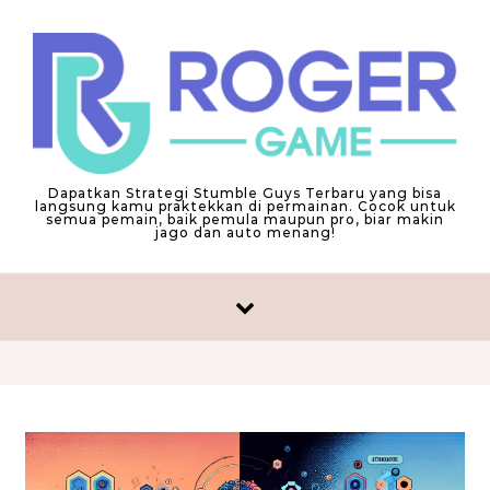
Skip to content
Dapatkan Strategi Stumble Guys Terbaru yang bisa
langsung kamu praktekkan di permainan. Cocok untuk
semua pemain, baik pemula maupun pro, biar makin
jago dan auto menang!