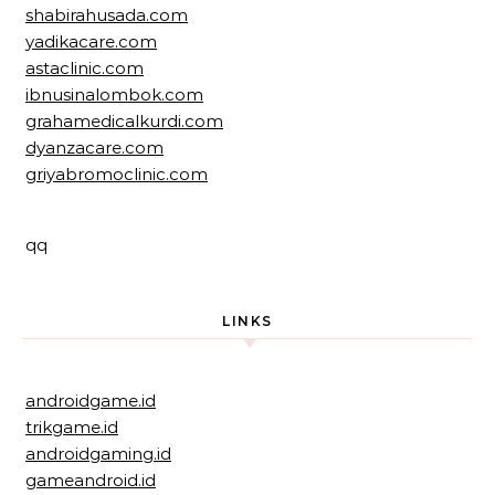
shabirahusada.com
yadikacare.com
astaclinic.com
ibnusinalombok.com
grahamedicalkurdi.com
dyanzacare.com
griyabromoclinic.com
qq
LINKS
androidgame.id
trikgame.id
androidgaming.id
gameandroid.id