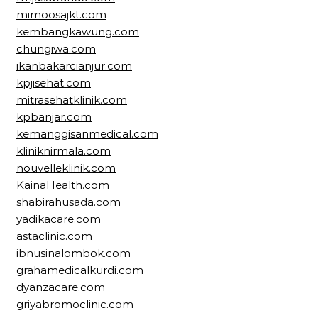
mimoosajkt.com
kembangkawung.com
chungiwa.com
ikanbakarcianjur.com
kpjisehat.com
mitrasehatklinik.com
kpbanjar.com
kemanggisanmedical.com
kliniknirmala.com
nouvelleklinik.com
KainaHealth.com
shabirahusada.com
yadikacare.com
astaclinic.com
ibnusinalombok.com
grahamedicalkurdi.com
dyanzacare.com
griyabromoclinic.com