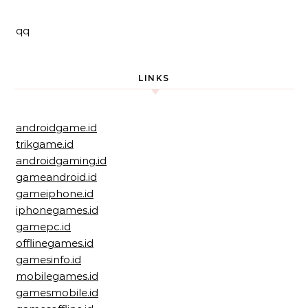
qq
LINKS
androidgame.id
trikgame.id
androidgaming.id
gameandroid.id
gameiphone.id
iphonegames.id
gamepc.id
offlinegames.id
gamesinfo.id
mobilegames.id
gamesmobile.id