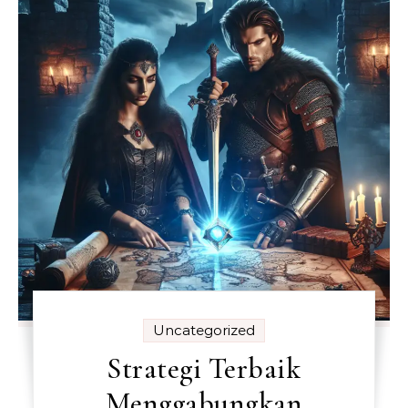
Uncategorized
Strategi Terbaik
Menggabungkan