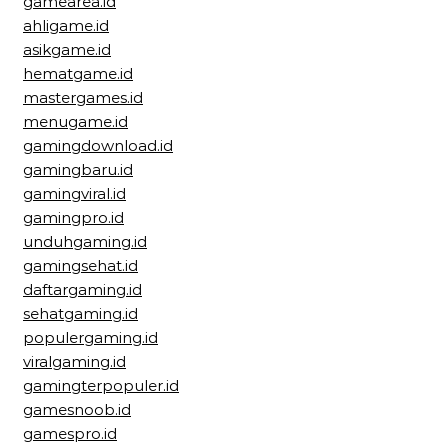
gamearea.id
ahligame.id
asikgame.id
hematgame.id
mastergames.id
menugame.id
gamingdownload.id
gamingbaru.id
gamingviral.id
gamingpro.id
unduhgaming.id
gamingsehat.id
daftargaming.id
sehatgaming.id
populergaming.id
viralgaming.id
gamingterpopuler.id
gamesnoob.id
gamespro.id