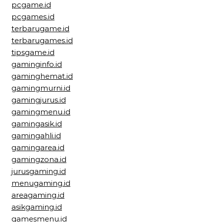
pcgame.id
pcgames.id
terbarugame.id
terbarugames.id
tipsgame.id
gaminginfo.id
gaminghemat.id
gamingmurni.id
gamingjurus.id
gamingmenu.id
gamingasik.id
gamingahli.id
gamingarea.id
gamingzona.id
jurusgaming.id
menugaming.id
areagaming.id
asikgaming.id
gamesmenu.id