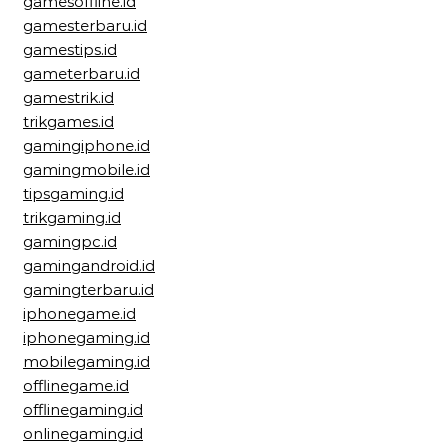
gamesoffline.id
gamesterbaru.id
gamestips.id
gameterbaru.id
gamestrik.id
trikgames.id
gamingiphone.id
gamingmobile.id
tipsgaming.id
trikgaming.id
gamingpc.id
gamingandroid.id
gamingterbaru.id
iphonegame.id
iphonegaming.id
mobilegaming.id
offlinegame.id
offlinegaming.id
onlinegaming.id