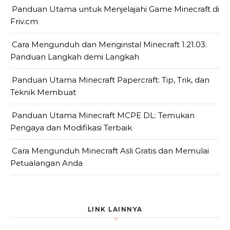
Panduan Utama untuk Menjelajahi Game Minecraft di
Friv.cm
Cara Mengunduh dan Menginstal Minecraft 1.21.03:
Panduan Langkah demi Langkah
Panduan Utama Minecraft Papercraft: Tip, Trik, dan
Teknik Membuat
Panduan Utama Minecraft MCPE DL: Temukan
Pengaya dan Modifikasi Terbaik
Cara Mengunduh Minecraft Asli Gratis dan Memulai
Petualangan Anda
LINK LAINNYA