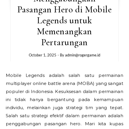
Pasangan Hero di Mobile
Legends untuk
Memenangkan
Pertarungan
October 1, 2025
- By
admin@rogergame.id
Mobile Legends adalah salah satu permainan
multiplayer online battle arena (MOBA) yang sangat
populer di Indonesia. Kesuksesan dalam permainan
ini tidak hanya bergantung pada kemampuan
individu, melainkan juga strategi tim yang tepat.
Salah satu strategi efektif dalam permainan adalah
penggabungan pasangan hero. Mari kita kupas