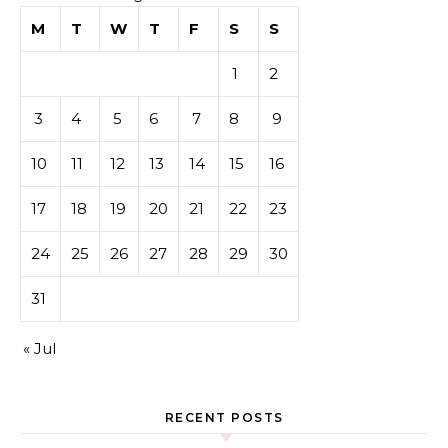
M
T
W
T
F
S
S
1
2
3
4
5
6
7
8
9
10
11
12
13
14
15
16
17
18
19
20
21
22
23
24
25
26
27
28
29
30
31
« Jul
RECENT POSTS