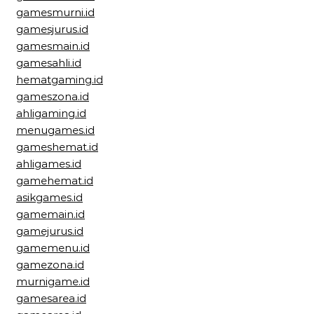
gamesmurni.id
gamesjurus.id
gamesmain.id
gamesahli.id
hematgaming.id
gameszona.id
ahligaming.id
menugames.id
gameshemat.id
ahligames.id
gamehemat.id
asikgames.id
gamemain.id
gamejurus.id
gamemenu.id
gamezona.id
murnigame.id
gamesarea.id