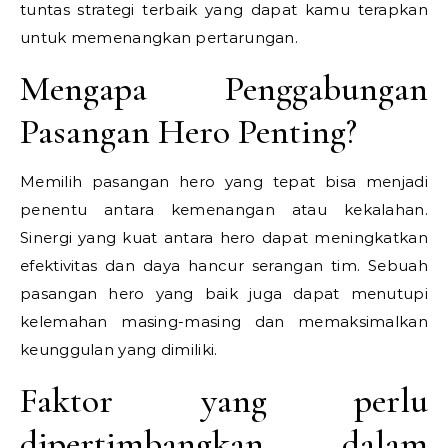
tuntas strategi terbaik yang dapat kamu terapkan
untuk memenangkan pertarungan.
Mengapa Penggabungan
Pasangan Hero Penting?
Memilih pasangan hero yang tepat bisa menjadi
penentu antara kemenangan atau kekalahan.
Sinergi yang kuat antara hero dapat meningkatkan
efektivitas dan daya hancur serangan tim. Sebuah
pasangan hero yang baik juga dapat menutupi
kelemahan masing-masing dan memaksimalkan
keunggulan yang dimiliki.
Faktor yang perlu
dipertimbangkan dalam