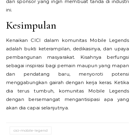
dan sponsor yang ingin membuat tanda di industri
ini.
Kesimpulan
Kenaikan CICI dalam komunitas Mobile Legends
adalah bukti keterampilan, dedikasinya, dan upaya
pembangunan masyarakat. Kisahnya berfungsi
sebagai inspirasi bagi pemain maupun yang mapan
dan pendatang baru, menyoroti potensi
menggabungkan gairah dengan kerja keras. Ketika
dia terus tumbuh, komunitas Mobile Legends
dengan bersemangat mengantisipasi apa yang
akan dia capai selanjutnya.
cici-mobile-legend