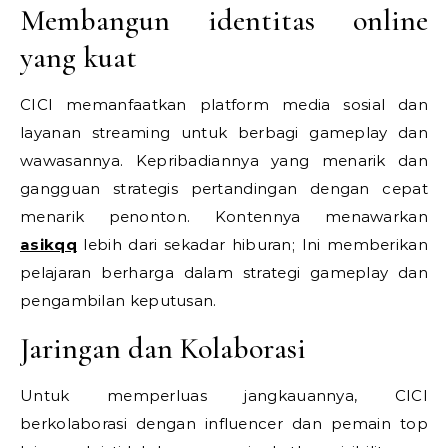
Membangun identitas online
yang kuat
CICI memanfaatkan platform media sosial dan
layanan streaming untuk berbagi gameplay dan
wawasannya. Kepribadiannya yang menarik dan
gangguan strategis pertandingan dengan cepat
menarik penonton. Kontennya menawarkan
asikqq
lebih dari sekadar hiburan; Ini memberikan
pelajaran berharga dalam strategi gameplay dan
pengambilan keputusan.
Jaringan dan Kolaborasi
Untuk memperluas jangkauannya, CICI
berkolaborasi dengan influencer dan pemain top