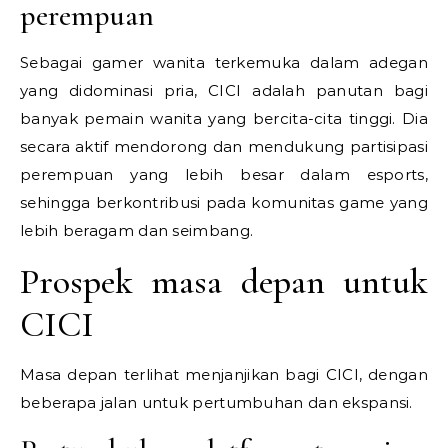
perempuan
Sebagai gamer wanita terkemuka dalam adegan
yang didominasi pria, CICI adalah panutan bagi
banyak pemain wanita yang bercita-cita tinggi. Dia
secara aktif mendorong dan mendukung partisipasi
perempuan yang lebih besar dalam esports,
sehingga berkontribusi pada komunitas game yang
lebih beragam dan seimbang.
Prospek masa depan untuk
CICI
Masa depan terlihat menjanjikan bagi CICI, dengan
beberapa jalan untuk pertumbuhan dan ekspansi.