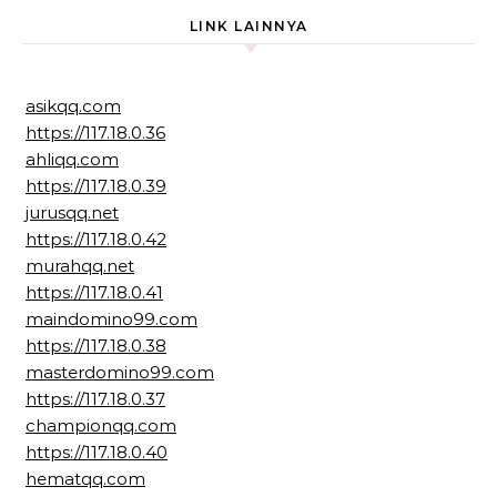
LINK LAINNYA
asikqq.com
https://117.18.0.36
ahliqq.com
https://117.18.0.39
jurusqq.net
https://117.18.0.42
murahqq.net
https://117.18.0.41
maindomino99.com
https://117.18.0.38
masterdomino99.com
https://117.18.0.37
championqq.com
https://117.18.0.40
hematqq.com