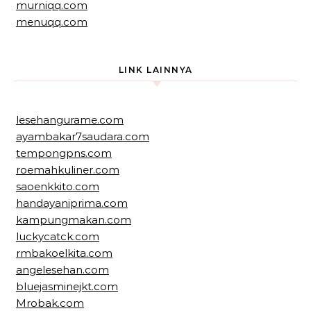
murniqq.com
menuqq.com
LINK LAINNYA
lesehangurame.com
ayambakar7saudara.com
tempongpns.com
roemahkuliner.com
saoenkkito.com
handayaniprima.com
kampungmakan.com
luckycatck.com
rmbakoelkita.com
angelesehan.com
bluejasminejkt.com
Mrobak.com