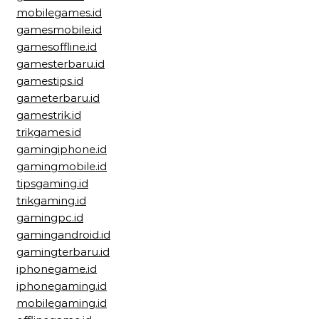
mobilegames.id
gamesmobile.id
gamesoffline.id
gamesterbaru.id
gamestips.id
gameterbaru.id
gamestrik.id
trikgames.id
gamingiphone.id
gamingmobile.id
tipsgaming.id
trikgaming.id
gamingpc.id
gamingandroid.id
gamingterbaru.id
iphonegame.id
iphonegaming.id
mobilegaming.id