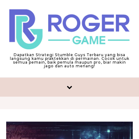
Skip to content
Dapatkan Strategi Stumble Guys Terbaru yang bisa
langsung kamu praktekkan di permainan. Cocok untuk
semua pemain, baik pemula maupun pro, biar makin
jago dan auto menang!