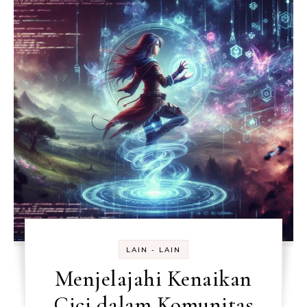
LAIN - LAIN
Menjelajahi Kenaikan
Cici dalam Komunitas