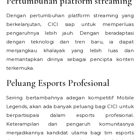
Pertumbuhan platform streaming
Dengan pertumbuhan platform streaming yang
berkelanjutan, CICI siap untuk memperluas
pengaruhnya lebih jauh. Dengan beradaptasi
dengan teknologi dan tren baru, ia dapat
menjangkau khalayak yang lebih luas dan
memantapkan dirinya sebagai pencipta konten
terkemuka.
Peluang Esports Profesional
Seiring bertambahnya adegan kompetitif Mobile
Legends, akan ada banyak peluang bagi CICI untuk
berpartisipasi dalam esports profesional.
Keterampilan dan pengaruh komunitasnya
menjadikannya kandidat utama bagi tim esports