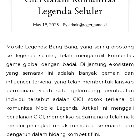
Legenda Seluler
May 19, 2025
- By
admin@rogergame.id
Mobile Legends: Bang Bang, yang sering dipotong
ke legenda seluler, telah mengambil komunitas
game global dengan badai. Di jantung ekosistem
yang semarak ini adalah banyak pemain dan
influencer terkenal yang telah membentuk lanskap
permainan. Salah satu gelombang pembuatan
individu tersebut adalah CICI, sosok terkenal di
komunitas Mobile Legends. Artikel ini menggali
perjalanan CICI, memeriksa bagaimana ia telah naik
melalui peringkat untuk mencapai ketenaran dan
pengaruh dalam bidang kompetitif ini.