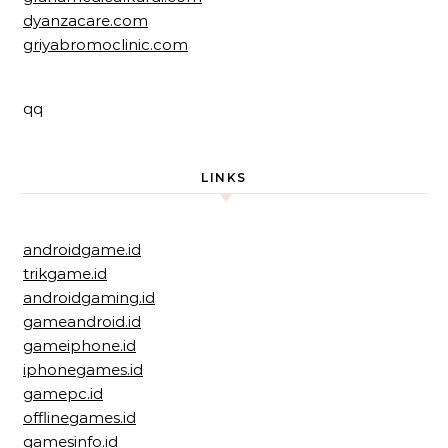
dyanzacare.com
griyabromoclinic.com
qq
LINKS
androidgame.id
trikgame.id
androidgaming.id
gameandroid.id
gameiphone.id
iphonegames.id
gamepc.id
offlinegames.id
gamesinfo.id