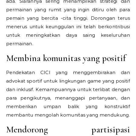
ada. Siarannya sering menampilkan strategi dan
permainan yang rumit yang ingin ditiru oleh para
pemain yang bercita -cita tinggi. Dorongan terus
menerus untuk keunggulan ini telah berkontribusi
untuk meningkatkan daya saing keseluruhan
permainan.
Membina komunitas yang positif
Pendekatan CICI yang menggembirakan dan
advokat sportif untuk lingkungan game yang positif
dan inklusif. Kemampuannya untuk terlibat dengan
para pengikutnya, menanggapi pertanyaan, dan
memberikan umpan balik yang konstruktif
membantu mengolah komunitas yang mendukung.
Mendorong partisipasi