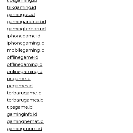
tipsgaming.id
trikgaming.id
gamingpc.id
gamingandroid.id
gamingterbaru.id
iphonegame.id
iphonegaming.id
mobilegaming.id
offlinegame.id
offlinegaming.id
onlinegaming.id
pcgame.id
pcgames.id
terbarugame.id
terbarugames.id
tipsgame.id
gaminginfo.id
gaminghemat.id
gamingmurni.id