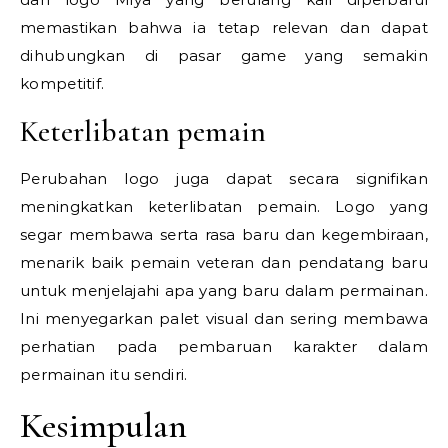
memastikan bahwa ia tetap relevan dan dapat
dihubungkan di pasar game yang semakin
kompetitif.
Keterlibatan pemain
Perubahan logo juga dapat secara signifikan
meningkatkan keterlibatan pemain. Logo yang
segar membawa serta rasa baru dan kegembiraan,
menarik baik pemain veteran dan pendatang baru
untuk menjelajahi apa yang baru dalam permainan.
Ini menyegarkan palet visual dan sering membawa
perhatian pada pembaruan karakter dalam
permainan itu sendiri.
Kesimpulan