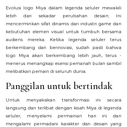
Evolusi logo Miya dalam legenda seluler mewakili
lebih dari sekadar perubahan desain; Ini
mencerminkan sifat dinamis dari industri game dan
kebutuhan elemen visual untuk tumbuh bersama
audiens mereka. Ketika legenda seluler terus
berkembang dan berinovasi, sudah pasti bahwa
logo Miya akan berkembang lebih jauh, terus -
menerus menangkap esensi pemanah bulan sambil
melibatkan pemain di seluruh dunia.
Panggilan untuk bertindak
Untuk menyaksikan transformasi ini secara
langsung dan terlibat dengan kisah Miya di legenda
seluler, menyelami permainan hari ini dan
mengalami permadani karakter dan desain yang