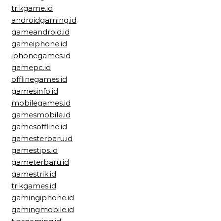
trikgame.id
androidgaming.id
gameandroid.id
gameiphone.id
iphonegames.id
gamepc.id
offlinegames.id
gamesinfo.id
mobilegames.id
gamesmobile.id
gamesoffline.id
gamesterbaru.id
gamestips.id
gameterbaru.id
gamestrik.id
trikgames.id
gamingiphone.id
gamingmobile.id