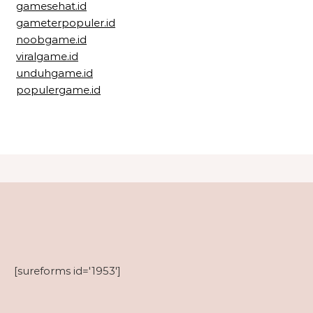
gamesehat.id
gameterpopuler.id
noobgame.id
viralgame.id
unduhgame.id
populergame.id
[sureforms id='1953']