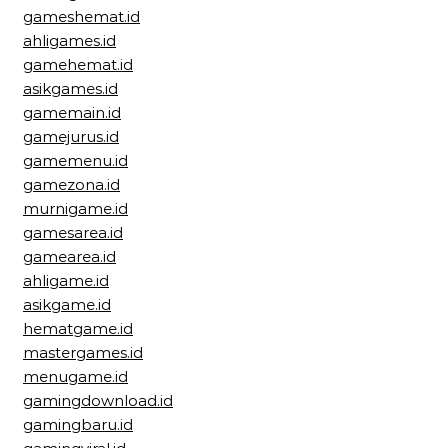
gameshemat.id
ahligames.id
gamehemat.id
asikgames.id
gamemain.id
gamejurus.id
gamemenu.id
gamezona.id
murnigame.id
gamesarea.id
gamearea.id
ahligame.id
asikgame.id
hematgame.id
mastergames.id
menugame.id
gamingdownload.id
gamingbaru.id