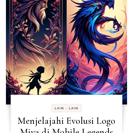
LAIN - LAIN
Menjelajahi Evolusi Logo
Miya di Mobile Legends