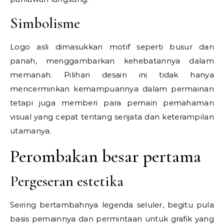
Simbolisme
Logo asli dimasukkan motif seperti busur dan
panah, menggambarkan kehebatannya dalam
memanah. Pilihan desain ini tidak hanya
mencerminkan kemampuannya dalam permainan
tetapi juga memberi para pemain pemahaman
visual yang cepat tentang senjata dan keterampilan
utamanya.
Perombakan besar pertama
Pergeseran estetika
Seiring bertambahnya legenda seluler, begitu pula
basis pemainnya dan permintaan untuk grafik yang