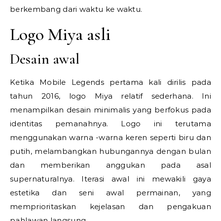
berkembang dari waktu ke waktu.
Logo Miya asli
Desain awal
Ketika Mobile Legends pertama kali dirilis pada
tahun 2016, logo Miya relatif sederhana. Ini
menampilkan desain minimalis yang berfokus pada
identitas pemanahnya. Logo ini terutama
menggunakan warna -warna keren seperti biru dan
putih, melambangkan hubungannya dengan bulan
dan memberikan anggukan pada asal
supernaturalnya. Iterasi awal ini mewakili gaya
estetika dan seni awal permainan, yang
memprioritaskan kejelasan dan pengakuan
pahlawan langsung.