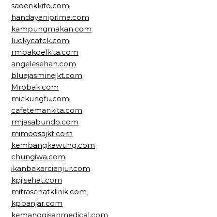
saoenkkito.com
handayaniprima.com
kampungmakan.com
luckycatck.com
rmbakoelkita.com
angelesehan.com
bluejasminejkt.com
Mrobak.com
miekungfu.com
cafetemankita.com
rmjasabundo.com
mimoosajkt.com
kembangkawung.com
chungiwa.com
ikanbakarcianjur.com
kpjisehat.com
mitrasehatklinik.com
kpbanjar.com
kemanggisanmedical.com