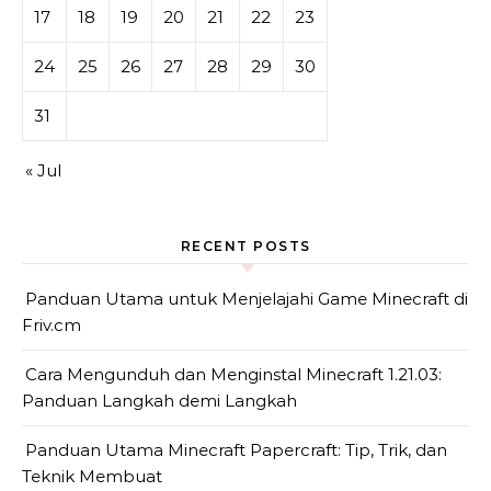
17
18
19
20
21
22
23
24
25
26
27
28
29
30
31
« Jul
RECENT POSTS
Panduan Utama untuk Menjelajahi Game Minecraft di
Friv.cm
Cara Mengunduh dan Menginstal Minecraft 1.21.03:
Panduan Langkah demi Langkah
Panduan Utama Minecraft Papercraft: Tip, Trik, dan
Teknik Membuat